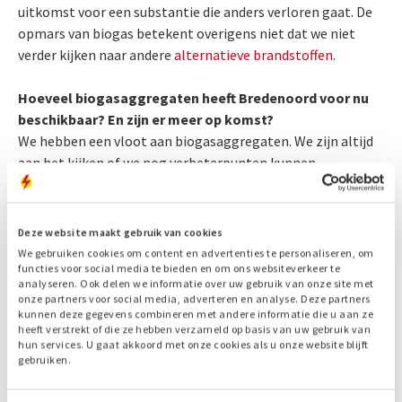
uitkomst voor een substantie die anders verloren gaat. De
opmars van biogas betekent overigens niet dat we niet
verder kijken naar andere
alternatieve brandstoffen
.
Hoeveel biogasaggregaten heeft Bredenoord voor nu
beschikbaar? En zijn er meer op komst?
We hebben een vloot aan biogasaggregaten. We zijn altijd
aan het kijken of we nog verbeterpunten kunnen
doorvoeren omdat we hoge eisen stellen aan onze
machines. Ook omdat we de prestaties van het
biogasaggregaat willen gelijktrekken naar die van een
Deze website maakt gebruik van cookies
dieselaggregaat. Qua productie is dat mogelijk en daarom
We gebruiken cookies om content en advertenties te personaliseren, om
willen we onze vloot verder uitbreiden.
functies voor social media te bieden en om ons websiteverkeer te
analyseren. Ook delen we informatie over uw gebruik van onze site met
onze partners voor social media, adverteren en analyse. Deze partners
Daarnaast zijn we ook aan het kijken of we nog een stap
kunnen deze gegevens combineren met andere informatie die u aan ze
heeft verstrekt of die ze hebben verzameld op basis van uw gebruik van
verder kunnen zetten en kunnen toewerken naar grotere
hun services. U gaat akkoord met onze cookies als u onze website blijft
vermogens. We zitten nu op een biogasaggregaat van
gebruiken.
70kVA en we zijn aan het onderzoeken of we een
biogasaggregaat van 150 of 250kVA kunnen realiseren. Met