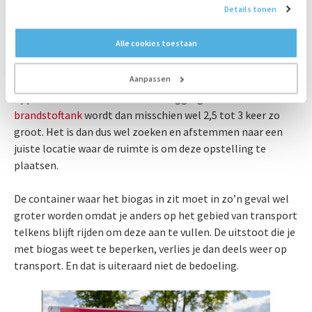
Details tonen
aggregaten van deze vermogens komen we ook in een
ander gebied, want dit betekent dat de gascontainer ook
Alle cookies toestaan
groter moeten worden. Daar moeten we van een 10ft
container gaan uitbreiden naar een 20ft container en dat
Aanpassen
heeft gevolgen voor de opstelling bij een klant. Het
oppervlak waar eerder een dieselaggregaat stond met een
brandstoftank
wordt dan misschien wel 2,5 tot 3 keer zo
groot. Het is dan dus wel zoeken en afstemmen naar een
juiste locatie waar de ruimte is om deze opstelling te
plaatsen.
De container waar het biogas in zit moet in zo’n geval wel
groter worden omdat je anders op het gebied van transport
telkens blijft rijden om deze aan te vullen. De uitstoot die je
met biogas weet te beperken, verlies je dan deels weer op
transport. En dat is uiteraard niet de bedoeling.