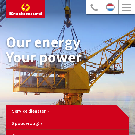
Our energy
Your power
Service diensten
Spoedvraag?