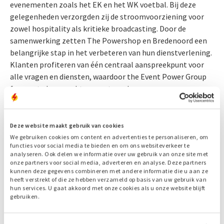
evenementen zoals het EK en het WK voetbal. Bij deze
gelegenheden verzorgden zij de stroomvoorziening voor
zowel hospitality als kritieke broadcasting. Door de
samenwerking zetten The Powershop en Bredenoord een
belangrijke stap in het verbeteren van hun dienstverlening.
Klanten profiteren van één centraal aanspreekpunt voor
alle vragen en diensten, waardoor the Event Power Group
fungeert als een echte one-stop-shop.
De combinatie van expertise, mensen en apparatuur biedt
unieke mogelijkheden. Voor evenementenorganisatoren
Deze website maakt gebruik van cookies
betekent dit maatwerkoplossingen die niet alleen
We gebruiken cookies om content en advertenties te personaliseren, om
functies voor social media te bieden en om ons websiteverkeer te
vernieuwend zijn, maar ook inspelen op belangrijke eisen
analyseren. Ook delen we informatie over uw gebruik van onze site met
zoals het minimaliseren van CO2-uitstoot en andere
onze partners voor social media, adverteren en analyse. Deze partners
kunnen deze gegevens combineren met andere informatie die u aan ze
nadelige effecten.
heeft verstrekt of die ze hebben verzameld op basis van uw gebruik van
hun services. U gaat akkoord met onze cookies als u onze website blijft
Gespecialiseerd in grote evenementen
gebruiken.
Bij grote evenementen zoals EK’s, WK’s en de Olympische