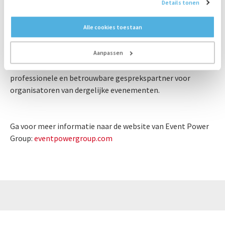
Details tonen
Spelen spelen enorme belangen. Televisierechten,
sponsorgelden, hospitality-faciliteiten en
Alle cookies toestaan
verzekeringspremies vertegenwoordigen gigantische
bedragen. Event Power Group begrijpt deze belangen en
richt zich volledig op het leveren van hoogwaardige
Aanpassen
stroomoplossingen. Daarmee positioneren ze zich als een
professionele en betrouwbare gesprekspartner voor
organisatoren van dergelijke evenementen.
Ga voor meer informatie naar de website van Event Power
Group:
eventpowergroup.com