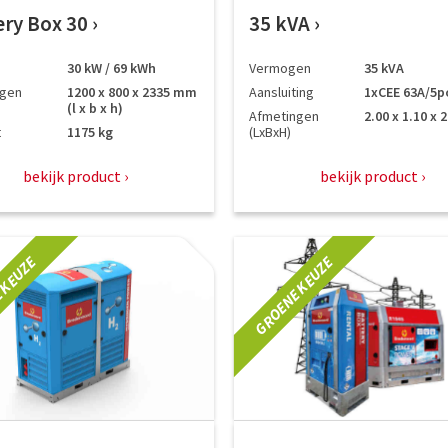
ery Box 30
35 kVA
30 kW / 69 kWh
Vermogen
35 kVA
ngen
1200 x 800 x 2335 mm
Aansluiting
1xCEE 63A/5p
(l x b x h)
Afmetingen
2.00 x 1.10 x 
t
1175 kg
(LxBxH)
bekijk product
bekijk product
 KEUZE
GROENE KEUZE