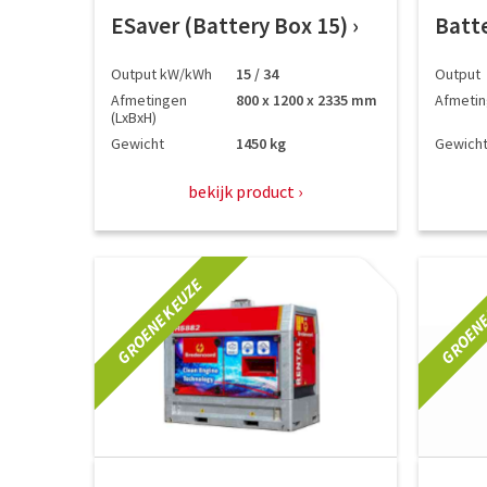
ESaver (Battery Box 15)
Batt
Output kW/kWh
15 / 34
Output
Afmetingen
800 x 1200 x 2335 mm
Afmeti
(LxBxH)
Gewicht
1450 kg
Gewich
bekijk product
GROENE KEUZE
GROENE