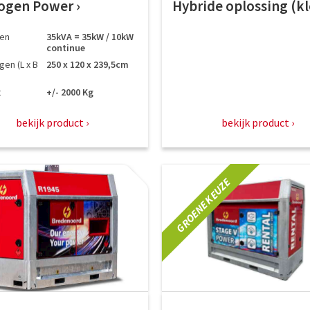
ogen Power
Hybride oplossing (k
en
35kVA = 35kW / 10kW
continue
en (L x B
250 x 120 x 239,5cm
t
+/- 2000 Kg​
bekijk product
bekijk product
GROENE KEUZE