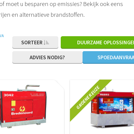
 of moet u besparen op emissies? Bekijk ook eens
jen en alternatieve brandstoffen.
VA
SORTEER
DUURZAME OPLOSSINGE
ADVIES NODIG?
SPOEDAANVRA
GROENE KEUZE