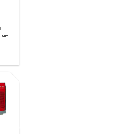
l
2.34m