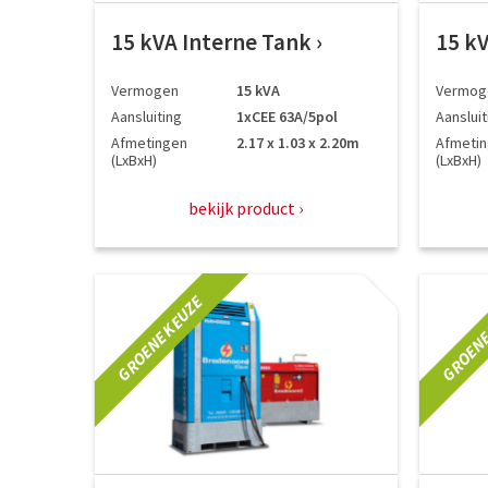
15 kVA Interne Tank
15 k
Vermogen
15 kVA
Vermog
Aansluiting
1xCEE 63A/5pol
Aansluit
Afmetingen
2.17 x 1.03 x 2.20m
Afmeti
(LxBxH)
(LxBxH)
bekijk product
GROENE KEUZE
GROENE