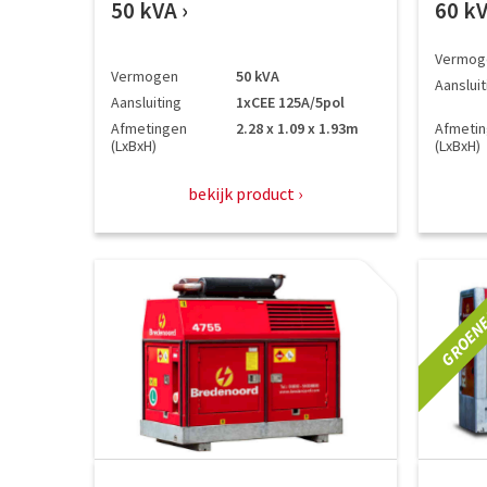
50 kVA
60 k
Vermog
Vermogen
50 kVA
Aansluit
Aansluiting
1xCEE 125A/5pol
Afmetingen
2.28 x 1.09 x 1.93m
Afmeti
(LxBxH)
(LxBxH)
bekijk product
GROENE