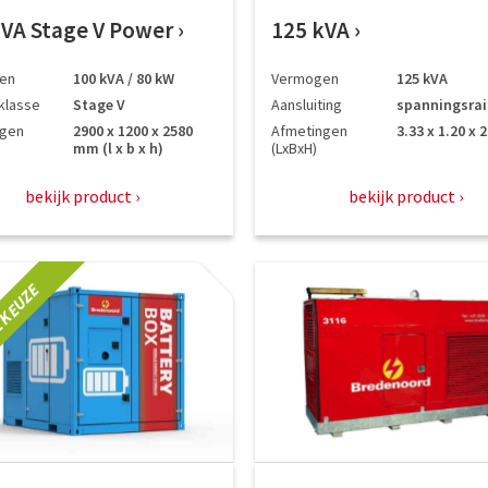
kVA Stage V Power
125 kVA
en
100 kVA / 80 kW
Vermogen
125 kVA
klasse
Stage V
Aansluiting
spanningsrai
ngen
2900 x 1200 x 2580
Afmetingen
3.33 x 1.20 x 
mm (l x b x h)
(LxBxH)
bekijk product
bekijk product
 KEUZE