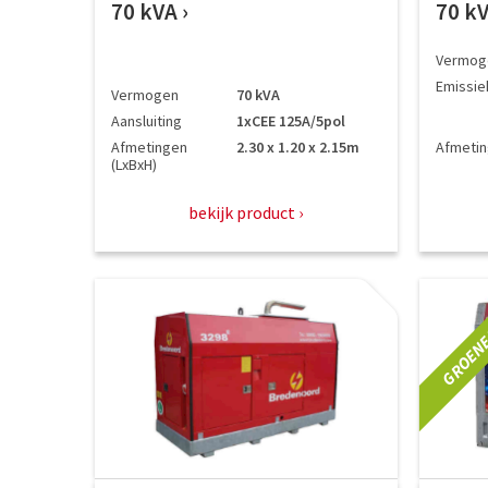
70 kVA
70 k
Vermog
Emissie
Vermogen
70 kVA
Aansluiting
1xCEE 125A/5pol
Afmetingen
2.30 x 1.20 x 2.15m
Afmeti
(LxBxH)
bekijk product
GROENE