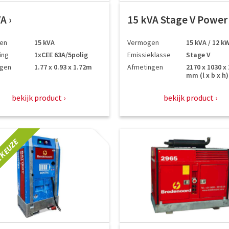
VA
15 kVA Stage V Powe
en
15 kVA
Vermogen
15 kVA / 12 k
ing
1xCEE 63A/5polig
Emissieklasse
Stage V
ngen
1.77 x 0.93 x 1.72m
Afmetingen
2170 x 1030 x
mm (l x b x h)
bekijk product
bekijk product
 KEUZE