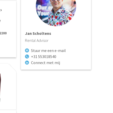
r
W
 2200
Jan Scholtens
Rental Advisor
Stuur me een e-mail
+31 553018540
Connect met mij