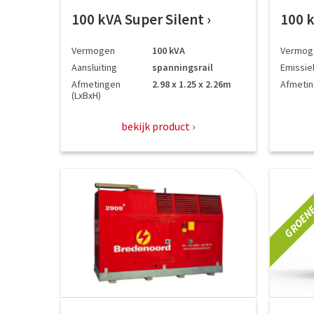
100 kVA Super Silent
100 
Vermogen
100 kVA
Vermog
Aansluiting
spanningsrail
Emissie
Afmetingen
2.98 x 1.25 x 2.26m
Afmeti
(LxBxH)
bekijk product
GROENE