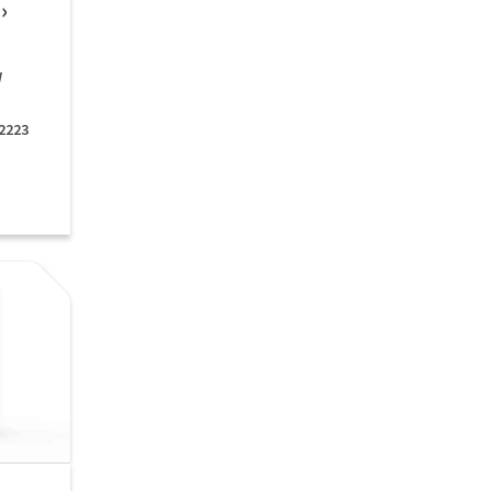
r
W
 2223