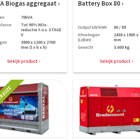
VA Biogas aggregaat
Battery Box 80
en
70kVA
klasse
Tot 90% NOx-
Output kW/kWh
80 / 89
reductie t.o.v. STAGE
V
Afmetingen
2438 x 1965 x
(LxBxH)
mm
ngen
3900 x 1200 x 2700
mm (l x b x h)
Gewicht
3.600 kg
bekijk product
bekijk product
 KEUZE