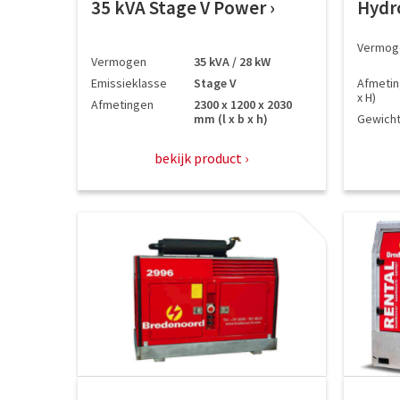
35 kVA Stage V Power
Hydr
Vermog
Vermogen
35 kVA / 28 kW
Emissieklasse
Stage V
Afmeting
x H)
Afmetingen
2300 x 1200 x 2030
mm (l x b x h)
Gewich
bekijk product