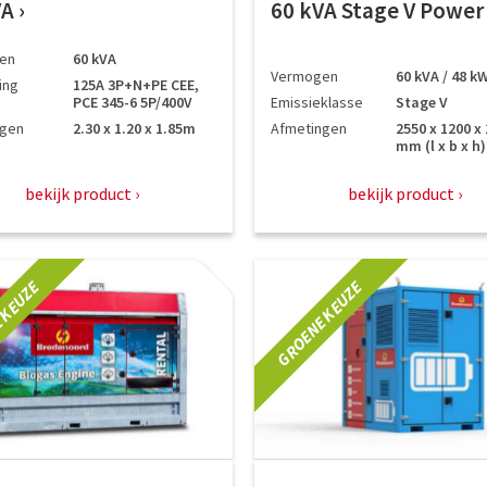
VA
60 kVA Stage V Powe
en
60 kVA
Vermogen
60 kVA / 48 k
ing
125A 3P+N+PE CEE,
PCE 345-6 5P/400V
Emissieklasse
Stage V
ngen
2.30 x 1.20 x 1.85m
Afmetingen
2550 x 1200 x
mm (l x b x h)
bekijk product
bekijk product
 KEUZE
GROENE KEUZE