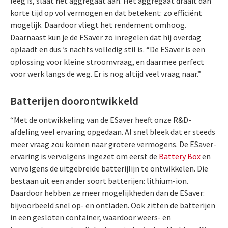
leeg is, slaat het aggregaat aan. Het aggregaat draait dan
korte tijd op vol vermogen en dat betekent: zo efficiënt
mogelijk. Daardoor vliegt het rendement omhoog.
Daarnaast kun je de ESaver zo inregelen dat hij overdag
oplaadt en dus ’s nachts volledig stil is. “De ESaver is een
oplossing voor kleine stroomvraag, en daarmee perfect
voor werk langs de weg. Er is nog altijd veel vraag naar.”
Batterijen doorontwikkeld
“Met de ontwikkeling van de ESaver heeft onze R&D-
afdeling veel ervaring opgedaan. Al snel bleek dat er steeds
meer vraag zou komen naar grotere vermogens. De ESaver-
ervaring is vervolgens ingezet om eerst de
Battery Box
en
vervolgens de uitgebreide batterijlijn te ontwikkelen. Die
bestaan uit een ander soort batterijen: lithium-ion.
Daardoor hebben ze meer mogelijkheden dan de ESaver:
bijvoorbeeld snel op- en ontladen. Ook zitten de batterijen
in een gesloten container, waardoor weers- en