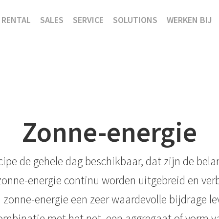
RENTAL
SALES
SERVICE
SOLUTIONS
WERKEN BIJ
Zonne-energie
incipe de gehele dag beschikbaar, dat zijn de bel
onne-energie continu worden uitgebreid en verb
zonne-energie een zeer waardevolle bijdrage l
combinatie met het net, een aggregaat of vorm v