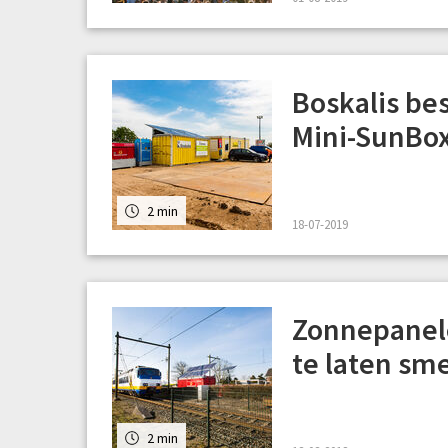
Boskalis be
Mini-SunBox
2 min
18-07-2019
Zonnepanele
te laten sm
2 min