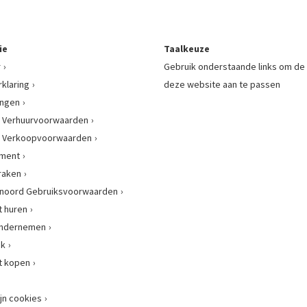
ie
Taalkeuze
r
Gebruik onderstaande links om de 
rklaring
deze website aan te passen
ingen
 Verhuurvoorwaarden
 Verkoopvoorwaarden
ement
raken
enoord Gebruiksvoorwaarden
 huren
 ondernemen
nk
t kopen
jn cookies