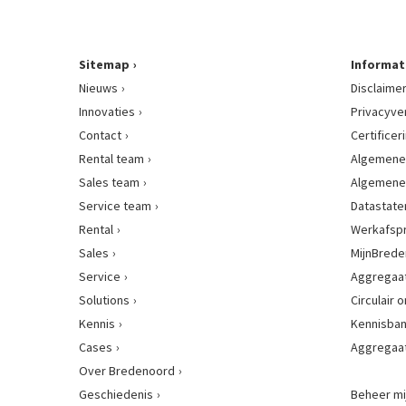
Sitemap
Informat
Nieuws
Disclaime
Innovaties
Privacyve
Contact
Certificer
Rental team
Algemene
Sales team
Algemene
Service team
Datastat
Rental
Werkafsp
Sales
MijnBred
Service
Aggregaat
Solutions
Circulair
Kennis
Kennisba
Cases
Aggregaa
Over Bredenoord
Geschiedenis
Beheer mi