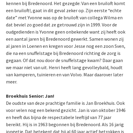
kennen bij Bredenoord. Het gezegde: Van een bruiloft komt
een bruiloft!, gaat in dit geval zeker op. Zijn eerste “echte
date” met Yvonne was op de bruiloft van collega Wilma en
dat beviel zo goed dat ze getrouwd zijn in 1999. Voor de
oudgedienden is Yvonne geen onbekende want zij heeft ook
een aantal jaren bij Bredenoord gewerkt. Samen wonen zij
al jaren in Loenen en kregen voor Jesse nog een zoon Sven,
die na een snuffelstage bij Bredenoord richting de zorg is
gegaan. Of dat nou door de snuffelstage kwam? Daar gaan
we maar niet van uit. Henri heeft lang gevolleybald, houdt
van kamperen, tuinieren en van Volvo. Maar daarover later
meer.
Broekhuis Senior: Jan!
De oudste van deze prachtige familie is Jan Broekhuis. Ook
voor velen nog een bekend gezicht. Jan is van oktober 1946
en heeft dus bijna de respectabele leeftijd van 77 jaar
bereikt. Hij is in 1963 begonnen bij Bredenoord. Als 16 jarig
jongetje. Dat betekent dat hij al 60 jaar actief betrokken is