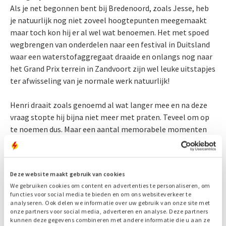
Als je net begonnen bent bij Bredenoord, zoals Jesse, heb
je natuurlijk nog niet zoveel hoogtepunten meegemaakt
maar toch kon hij er al wel wat benoemen. Het met spoed
wegbrengen van onderdelen naar een festival in Duitsland
waar een waterstofaggregaat draaide en onlangs nog naar
het Grand Prix terrein in Zandvoort zijn wel leuke uitstapjes
ter afwisseling van je normale werk natuurlijk!
Henri draait zoals genoemd al wat langer mee en na deze
vraag stopte hij bijna niet meer met praten. Teveel om op
te noemen dus. Maar een aantal memorabele momenten
vergeet hij nooit meer. Een elektronisch geregeld
aggregaat (HAG1040), destijds een uniek aggregaat voor
Europese begrippen, naar een Poolse kazerne brengen
Deze website maakt gebruik van cookies
onder begeleiding van Amerikanen, voor een militaire
We gebruiken cookies om content en advertenties te personaliseren, om
oefening van Russische en Poolse soldaten. In die tijd nog
functies voor social media te bieden en om ons websiteverkeer te
Oostblok. Hoe spannend en bijzonder in die tijd.
analyseren. Ook delen we informatie over uw gebruik van onze site met
onze partners voor social media, adverteren en analyse. Deze partners
kunnen deze gegevens combineren met andere informatie die u aan ze