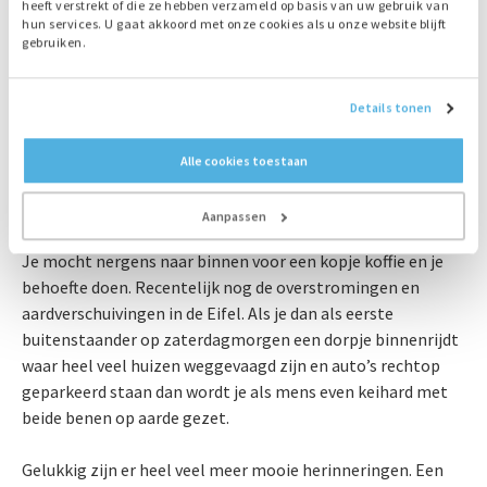
De storm die over Zweden raasde in 2003 en waarbij heel
heeft verstrekt of die ze hebben verzameld op basis van uw gebruik van
veel bomen sneuvelden legden de stroomvoorziening in
hun services. U gaat akkoord met onze cookies als u onze website blijft
gebruiken.
Zweden plat. Bredenoord bood de oplossing. Maar ook de
ramp met MH17, waar we, voor de koelcontainers ten
behoeve van de slachtoffers die naar Hilversum waren
Details tonen
gebracht, stroom leverden en de Coronaperiode, waar we
ook bij veel ziekenhuizen, crematoria en tijdelijke
Alle cookies toestaan
mortuaria stroom moesten leveren, hebben een
onuitwisbare indruk achtergelaten. Met name de
Aanpassen
Coronaperiode was voor de chauffeurs en monteurs zwaar.
Je mocht nergens naar binnen voor een kopje koffie en je
behoefte doen. Recentelijk nog de overstromingen en
aardverschuivingen in de Eifel. Als je dan als eerste
buitenstaander op zaterdagmorgen een dorpje binnenrijdt
waar heel veel huizen weggevaagd zijn en auto’s rechtop
geparkeerd staan dan wordt je als mens even keihard met
beide benen op aarde gezet.
Gelukkig zijn er heel veel meer mooie herinneringen. Een