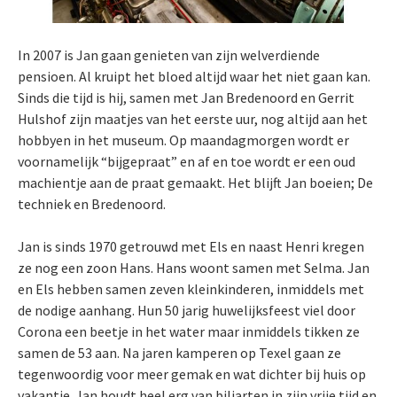
In 2007 is Jan gaan genieten van zijn welverdiende
pensioen. Al kruipt het bloed altijd waar het niet gaan kan.
Sinds die tijd is hij, samen met Jan Bredenoord en Gerrit
Hulshof zijn maatjes van het eerste uur, nog altijd aan het
hobbyen in het museum. Op maandagmorgen wordt er
voornamelijk “bijgepraat” en af en toe wordt er een oud
machientje aan de praat gemaakt. Het blijft Jan boeien; De
techniek en Bredenoord.
Jan is sinds 1970 getrouwd met Els en naast Henri kregen
ze nog een zoon Hans. Hans woont samen met Selma. Jan
en Els hebben samen zeven kleinkinderen, inmiddels met
de nodige aanhang. Hun 50 jarig huwelijksfeest viel door
Corona een beetje in het water maar inmiddels tikken ze
samen de 53 aan. Na jaren kamperen op Texel gaan ze
tegenwoordig voor meer gemak en wat dichter bij huis op
vakantie. Jan houdt heel erg van biljarten in zijn vrije tijd en