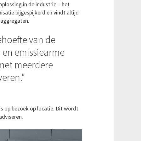
plossing in de industrie – het
atie bijgespijkerd en vindt altijd
maggregaten.
ehoefte van de
es en emissiearme
 met meerdere
veren.
's op bezoek op locatie. Dit wordt
adviseren.