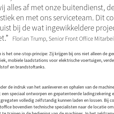
j alles af met onze buitendienst, de
stiek en met ons serviceteam. Dit co
uist bij de wat ingewikkeldere projec
t.
Florian Trump, Senior Front Office Mitarbe
s het one-stop-principe: Zij krijgen bij ons niet alleen de g
iek, mobiele laadstations voor elektrische voertuigen, verd
stof en brandstoftanks.
nder de indruk van het aanleveren en ophalen van de machin
een speciaal ontworpen en gepatenteerde ladingzekering e
regaten volledig zelfstandig kunnen laden en lossen. Bij co
ffice bovendien technische specialisten naar de locatie om de
te trainen in de bediening van de machines. In het zeldzam