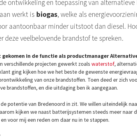
r de ontwikkeling en toepassing van alternatieve
 aan werkt is
biogas
, welke als energievoorzieni
oor aantoonbaar minder uitstoot dan diesel. Ho
r deze veelbelovende brandstof te spreken.
ht gekomen in de functie als productmanager Alternativ
aan verschillende projecten gewerkt zoals
waterstof
, alterna
 klant ging kijken hoe we het beste de gewenste energievraag
rontwikkeling van onze brandstoffen. Toen deed er zich vo
ieve brandstoffen, en die uitdaging ben ik aangegaan.
 de potentie van Bredenoord in zit. We willen uiteindelijk naa
. Daarom kijken we naast batterijsystemen steeds meer naar 
en voor mij een reden om daar nu in te stappen.
?