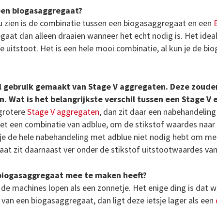
 een biogasaggregaat?
 nu zien is de combinatie tussen een biogasaggregaat en een
egaat dan alleen draaien wanneer het echt nodig is. Het ideale
ge uitstoot. Het is een hele mooi combinatie, al kun je de b
 gebruik gemaakt van Stage V aggregaten. Deze zouden
. Wat is het belangrijkste verschil tussen een Stage V
 grotere
Stage V aggregaten
, dan zit daar een nabehandeling
met een combinatie van adblue, om de stikstof waardes naar
t je de hele nabehandeling met adblue niet nodig hebt om 
aat zit daarnaast ver onder de stikstof uitstootwaardes va
biogasaggregaat mee te maken heeft?
s, de machines lopen als een zonnetje. Het enige ding is dat w
van een biogasaggregaat, dan ligt deze ietsje lager als een