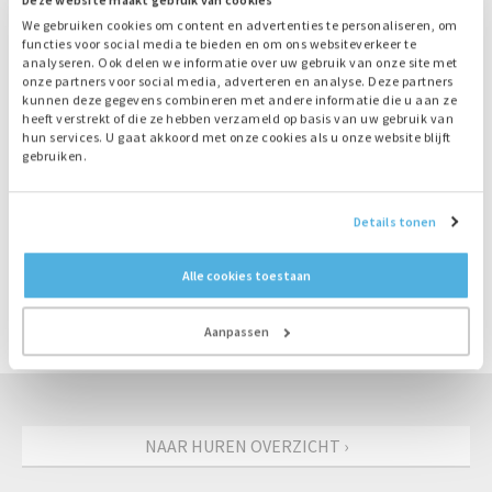
Lichtmasten
We gebruiken cookies om content en advertenties te personaliseren, om
Brandstoftanks
functies voor social media te bieden en om ons websiteverkeer te
analyseren. Ook delen we informatie over uw gebruik van onze site met
Kabels
onze partners voor social media, adverteren en analyse. Deze partners
Loadbanks
kunnen deze gegevens combineren met andere informatie die u aan ze
heeft verstrekt of die ze hebben verzameld op basis van uw gebruik van
Transformatoren
hun services. U gaat akkoord met onze cookies als u onze website blijft
Start Stop Automaten
gebruiken.
Details tonen
BEL DIRECT: 055-3018501
Alle cookies toestaan
VRAAG OFFERTE AAN
Aanpassen
NAAR HUREN OVERZICHT ›