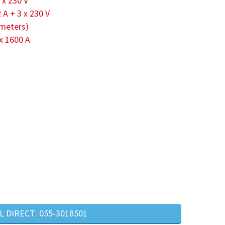
 x 230 V
 A + 3 x 230 V
-meters)
 x 1600 A
L DIRECT: 055-3018501