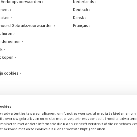
 Verkoopvoorwaarden
Nederlands
ement
Deutsch
raken
Dansk
enoord Gebruiksvoorwaarden
Français
 huren
 ondernemen
nk
t kopen
jn cookies
Onze samenwerkingsverbanden
cookies
n advertenties te personaliseren, om functies voor social media te bieden en om 
ie over uw gebruik van onze site met onze partners voor social media, advertere
bineren met andere informatie die u aan ze heeft verstrekt of die ze hebben ve
t akkoord met onze cookies als u onze website blijft gebruiken.