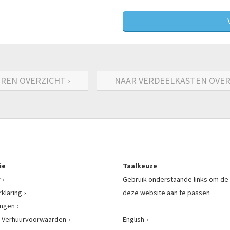
REN OVERZICHT ›
NAAR VERDEELKASTEN OVER
ie
Taalkeuze
r
Gebruik onderstaande links om de 
rklaring
deze website aan te passen
ingen
 Verhuurvoorwaarden
English