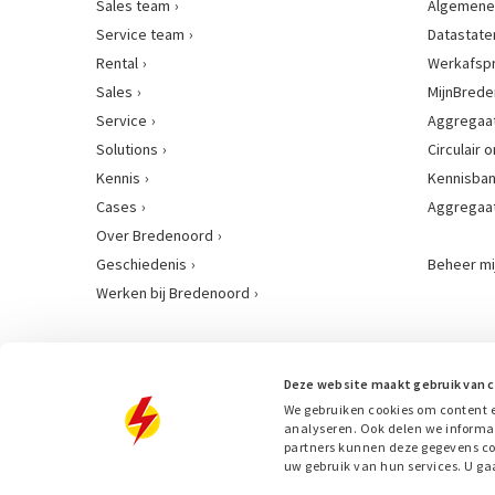
Sales team
Algemene
Service team
Datastat
Rental
Werkafsp
Sales
MijnBred
Service
Aggregaat
Solutions
Circulair
Kennis
Kennisba
Cases
Aggregaa
Over Bredenoord
Geschiedenis
Beheer mi
Werken bij Bredenoord
Deze website maakt gebruik van 
We gebruiken cookies om content e
analyseren. Ook delen we informat
partners kunnen deze gegevens com
uw gebruik van hun services. U gaa