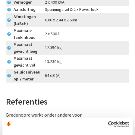
Vermogen
2 x 400 kVA
?
Aansluiting
Spanningsrail & 2 x Powerlock
?
Afmetingen
6.06 x 2.44 x 2.60m
?
(LxBxH)
Maximale
2 x 500 ll
?
tankinhoud
Maximaal
12.350 kg
?
gewicht leeg
Maximaal
13.230 kg
?
gewicht vol
Geluidsniveau
64 dB (A)
?
op 7 meter
Referenties
Bredenoord werkt onder andere voor