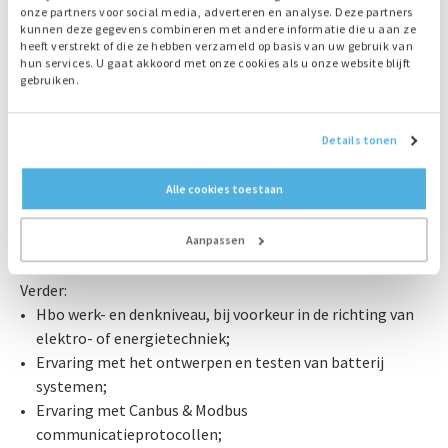
Om bij te dragen aan een duurzame samenleving in de
onze partners voor social media, adverteren en analyse. Deze partners
toekomst, krijgen nieuwe technieken en innovaties bij ons
kunnen deze gegevens combineren met andere informatie die u aan ze
heeft verstrekt of die ze hebben verzameld op basis van uw gebruik van
veel aandacht. In de ontwikkeling van onze producten, is
hun services. U gaat akkoord met onze cookies als u onze website blijft
bijvoorbeeld data verzamelen en analyseren, monitoring
gebruiken.
en control van steeds groter belang. Kennis of interesse op
dit vlak is welkom. Je bent nieuwsgierig en altijd op zoek
Details tonen
naar manieren waarop iets nog beter of slimmer kan. Je
hebt een passie voor techniek, affiniteit met wet- en
Alle cookies toestaan
regelgeving (normen) en bijt je graag vast in complexe
nieuwe ontwerpen. Je neemt initiatief, bent innovatief en
gericht op samenwerken.
Aanpassen
Verder:
Hbo werk- en denkniveau, bij voorkeur in de richting van
elektro- of energietechniek;
Ervaring met het ontwerpen en testen van batterij
systemen;
Ervaring met Canbus & Modbus
communicatieprotocollen;