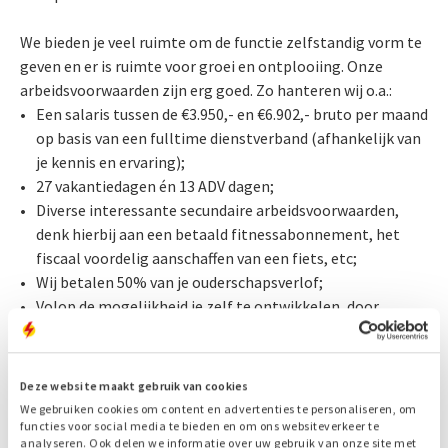
We bieden je veel ruimte om de functie zelfstandig vorm te
geven en er is ruimte voor groei en ontplooiing. Onze
arbeidsvoorwaarden zijn erg goed. Zo hanteren wij o.a.:
Een salaris tussen de €3.950,- en €6.902,- bruto per maand
op basis van een fulltime dienstverband (afhankelijk van
je kennis en ervaring);
27 vakantiedagen én 13 ADV dagen;
Diverse interessante secundaire arbeidsvoorwaarden,
denk hierbij aan een betaald fitnessabonnement, het
fiscaal voordelig aanschaffen van een fiets, etc;
Wij betalen 50% van je ouderschapsverlof;
Volop de mogelijkheid je zelf te ontwikkelen, door
training en opleiding;
Uitstekende pensioensregeling via het PME-
pensioenfonds.
Deze website maakt gebruik van cookies
We gebruiken cookies om content en advertenties te personaliseren, om
Wat vragen we van je?
functies voor social media te bieden en om ons websiteverkeer te
analyseren. Ook delen we informatie over uw gebruik van onze site met