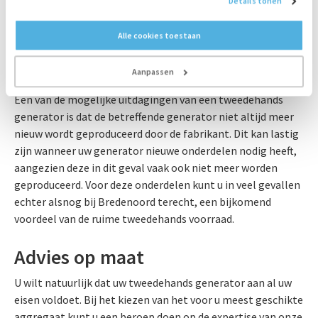
Details tonen
eerste keer met ondersteuning vanuit Bredenoord. De
complexere onderzoeken, zoals belast proefdraaien, een
Alle cookies toestaan
livetest en eventueel een brandstofanalyse en
thermoanalyse, kunt u daarbij aan Bredenoord overlaten.
Aanpassen
Een van de mogelijke uitdagingen van een tweedehands
generator is dat de betreffende generator niet altijd meer
nieuw wordt geproduceerd door de fabrikant. Dit kan lastig
zijn wanneer uw generator nieuwe onderdelen nodig heeft,
aangezien deze in dit geval vaak ook niet meer worden
geproduceerd. Voor deze onderdelen kunt u in veel gevallen
echter alsnog bij Bredenoord terecht, een bijkomend
voordeel van de ruime tweedehands voorraad.
Advies op maat
U wilt natuurlijk dat uw tweedehands generator aan al uw
eisen voldoet. Bij het kiezen van het voor u meest geschikte
aggregaat kunt u een beroep doen op de expertise van onze