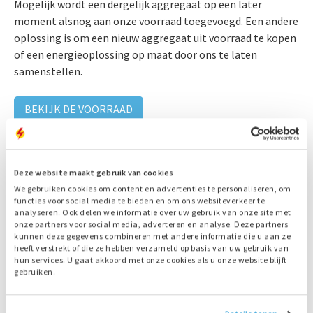
Mogelijk wordt een dergelijk aggregaat op een later
moment alsnog aan onze voorraad toegevoegd. Een andere
oplossing is om een nieuw aggregaat uit voorraad te kopen
of een energieoplossing op maat door ons te laten
samenstellen.
BEKIJK DE VOORRAAD
Service, onderhoud en reparaties
Deze website maakt gebruik van cookies
U doet er goed aan om uw aggregaat regelmatig te
We gebruiken cookies om content en advertenties te personaliseren, om
inspecteren en waar nodig onderhoudswerkzaamheden of
functies voor social media te bieden en om ons websiteverkeer te
reparaties uit te voeren. Dit hoeft u niet in eigen beheer uit
analyseren. Ook delen we informatie over uw gebruik van onze site met
onze partners voor social media, adverteren en analyse. Deze partners
te voeren; de experts van Bredenoord zijn tevens
kunnen deze gegevens combineren met andere informatie die u aan ze
beschikbaar voor onderhoud, inspecties, preventieve
heeft verstrekt of die ze hebben verzameld op basis van uw gebruik van
onderzoeken en, indien nodig, reparaties. Een combinatie
hun services. U gaat akkoord met onze cookies als u onze website blijft
gebruiken.
tussen onderhoud in eigen beheer en door Bredenoord is
ook mogelijk. Zo kunt u de maandelijkse inspectie vaak door
een vaste eigen werknemer laten uitvoeren, eventueel de