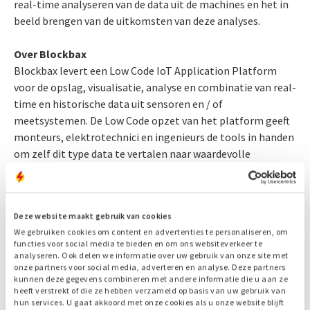
real-time analyseren van de data uit de machines en het in
beeld brengen van de uitkomsten van deze analyses.
Over Blockbax
Blockbax levert een Low Code IoT Application Platform
voor de opslag, visualisatie, analyse en combinatie van real-
time en historische data uit sensoren en / of
meetsystemen. De Low Code opzet van het platform geeft
monteurs, elektrotechnici en ingenieurs de tools in handen
om zelf dit type data te vertalen naar waardevolle
inzichten. Het platform wordt door klanten als Enexis,
Croonwolter&dros en ENGIE gebruikt voor de monitoring
van diverse assets en energiebronnen met als resultaat
Deze website maakt gebruik van cookies
minder storingen, lagere onderhoudskosten en hogere
We gebruiken cookies om content en advertenties te personaliseren, om
klanttevredenheid. Meer info op
www.blockbax.com
.
functies voor social media te bieden en om ons websiteverkeer te
analyseren. Ook delen we informatie over uw gebruik van onze site met
onze partners voor social media, adverteren en analyse. Deze partners
kunnen deze gegevens combineren met andere informatie die u aan ze
heeft verstrekt of die ze hebben verzameld op basis van uw gebruik van
hun services. U gaat akkoord met onze cookies als u onze website blijft