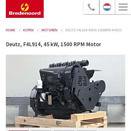
HOME
KOPEN
MOTOREN
DEUTZ-F4L914-45KW-1500RPM-M4012
Deutz, F4L914, 45 kW, 1500 RPM Motor