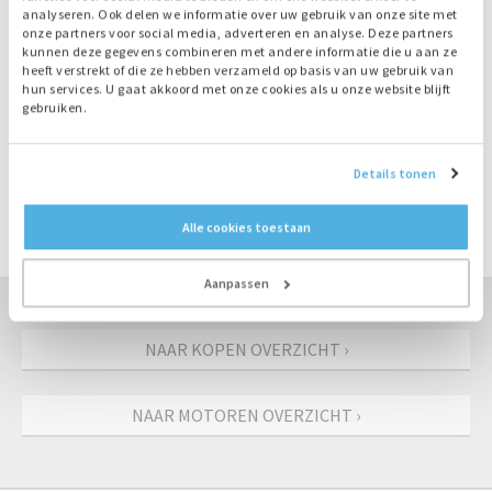
Ruime voorraad, direct leverbaar
analyseren. Ook delen we informatie over uw gebruik van onze site met
onze partners voor social media, adverteren en analyse. Deze partners
kunnen deze gegevens combineren met andere informatie die u aan ze
heeft verstrekt of die ze hebben verzameld op basis van uw gebruik van
Productinformatie
hun services. U gaat akkoord met onze cookies als u onze website blijft
gebruiken.
Nummer
M4012
Motor
Deutz
Details tonen
Type
F4L914
Vermogen
45 kW
Alle cookies toestaan
Toerental
1500 rpm
Aanpassen
NAAR KOPEN OVERZICHT ›
NAAR MOTOREN OVERZICHT ›