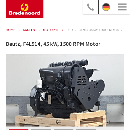
HOME
KAUFEN
MOTOREN
DEUTZ-F4L914-45KW-1500RPM-M4012
Deutz, F4L914, 45 kW, 1500 RPM Motor