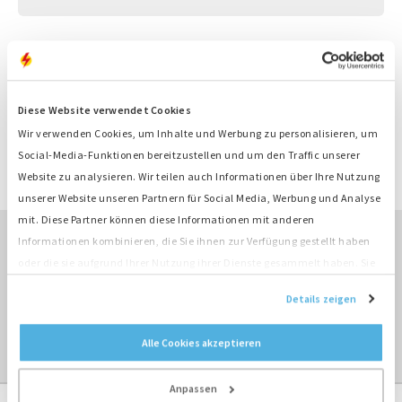
Produktinformation
Nummer
M4012
Diese Website verwendet Cookies
Motor
Deutz
Typ
F4L914
Wir verwenden Cookies, um Inhalte und Werbung zu personalisieren, um
Leistung
45 kW
Social-Media-Funktionen bereitzustellen und um den Traffic unserer
Drehzahl
1500 rpm
Website zu analysieren. Wir teilen auch Informationen über Ihre Nutzung
unserer Website unseren Partnern für Social Media, Werbung und Analyse
mit. Diese Partner können diese Informationen mit anderen
Informationen kombinieren, die Sie ihnen zur Verfügung gestellt haben
oder die sie aufgrund Ihrer Nutzung ihrer Dienste gesammelt haben. Sie
ÜBERBLICK KAUFEN ›
stimmen der Platzierung unserer Cookies zu, wenn Sie unsere Website
Details zeigen
weiterhin nutzen.
ÜBERBLICK MOTOREN ›
Alle Cookies akzeptieren
Anpassen