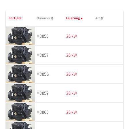
Sortiere:
Nummer
Leistung
Art
M3856
38 kW
M3857
38 kW
M3858
38 kW
M3859
38 kW
M3860
38 kW