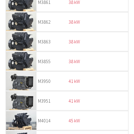
M3861
38 kW
M3862
38 kW
M3863
38 kW
M3855
38 kW
M3950
41 kW
M3951
41 kW
M4014
45 kW