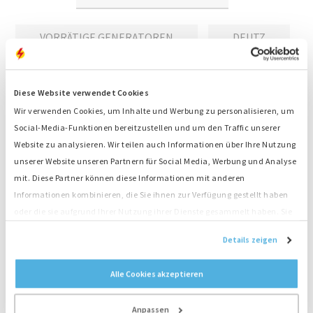
VORRÄTIGE GENERATOREN
DEUTZ
Diese Website verwendet Cookies
Stromaggregat kaufen: direkt bei
Wir verwenden Cookies, um Inhalte und Werbung zu personalisieren, um
Social-Media-Funktionen bereitzustellen und um den Traffic unserer
unseren niederländischen Sales-
Website zu analysieren. Wir teilen auch Informationen über Ihre Nutzung
Expert:innen
unserer Website unseren Partnern für Social Media, Werbung und Analyse
mit. Diese Partner können diese Informationen mit anderen
Ihre Energie soll immer fließen, auch wenn der Strom
Informationen kombinieren, die Sie ihnen zur Verfügung gestellt haben
einmal ausfällt oder wenn vor Ort kein Strom
oder die sie aufgrund Ihrer Nutzung ihrer Dienste gesammelt haben. Sie
verfügbar ist? Wenn Sie ein Dieselaggregat bei
stimmen der Platzierung unserer Cookies zu, wenn Sie unsere Website
unserem niederländischen Hauptsitz kaufen,
Details zeigen
weiterhin nutzen.
erhalten Sie die Sicherheit, nach der Sie suchen. Wir
haben Backup-Anlagen in jeder Konfiguration und
Alle Cookies akzeptieren
große Erfahrung bei der Installation der Anlagen zum
Beispiel in Krankenhäusern und Rechenzentren. Für
Anpassen