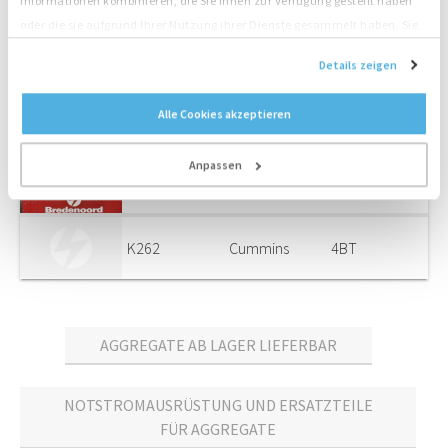
Informationen kombinieren, die Sie ihnen zur Verfügung gestellt haben
oder die sie aufgrund Ihrer Nutzung ihrer Dienste gesammelt haben. Sie
K422
Deutz
BF4M2012
stimmen der Platzierung unserer Cookies zu, wenn Sie unsere Website
Details zeigen
weiterhin nutzen.
K333
MAN
2866LE201
Alle Cookies akzeptieren
Anpassen
K332
MAN
2866LE201
K262
Cummins
4BT
AGGREGATE AB LAGER LIEFERBAR
NOTSTROMAUSRÜSTUNG UND ERSATZTEILE
FÜR AGGREGATE