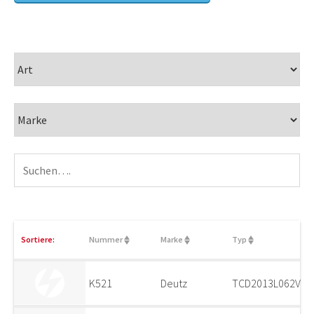
Sortiere:
Nummer
Marke
Typ
K521
Deutz
TCD2013L062V