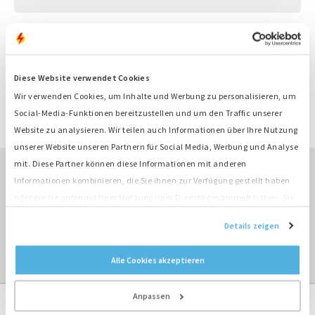
Produktinformation
Nummer
K332
Diese Website verwendet Cookies
Art
Nokkenas
Wir verwenden Cookies, um Inhalte und Werbung zu personalisieren, um
Marke
MAN
Social-Media-Funktionen bereitzustellen und um den Traffic unserer
Typ
2866LE201
Website zu analysieren. Wir teilen auch Informationen über Ihre Nutzung
unserer Website unseren Partnern für Social Media, Werbung und Analyse
mit. Diese Partner können diese Informationen mit anderen
Informationen kombinieren, die Sie ihnen zur Verfügung gestellt haben
ÜBERBLICK KAUFEN ›
oder die sie aufgrund Ihrer Nutzung ihrer Dienste gesammelt haben. Sie
stimmen der Platzierung unserer Cookies zu, wenn Sie unsere Website
Details zeigen
weiterhin nutzen.
ÜBERBLICK MOTORERSATZTEILE ›
Alle Cookies akzeptieren
Anpassen