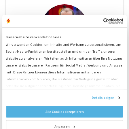
Diese Website verwendet Cookies
Wir verwenden Cookies, um Inhalte und Werbung zu personalisieren, um
Social-Media-Funktionen bereitzustellen und um den Traffic unserer
Martin Glindmeyer
Website zu analysieren. Wir teilen auch Informationen über Ihre Nutzung
Senior Area Manager Westdeutschland PLZ-Gebiete: 30-
unserer Website unseren Partnern für Social Media, Werbung und Analyse
34+37 & 40-54 & 56-59
mit. Diese Partner können diese Informationen mit anderen
Informationen kombinieren, die Sie ihnen zur Verfügung gestellt haben
Schicken Sie mir eine E-Mail
oder die sie aufgrund Ihrer Nutzung ihrer Dienste gesammelt haben. Sie
+49 171 6403581
stimmen der Platzierung unserer Cookies zu, wenn Sie unsere Website
Details zeigen
mein LinkedIn Profil
weiterhin nutzen.
Alle Cookies akzeptieren
Anpassen