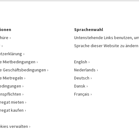
ionen
Sprachenwahl
hüre
Untenstehende Links benutzen, um
r
Sprache dieser Website zu ändern
tzerklärung
e Mietbedingungen
English
e Geschäftsbedingungen
Nederlands
e Mietregeln
Deutsch
bedingungen
Dansk
onspflichten
Français
regat mieten
regat kaufen
kies verwalten