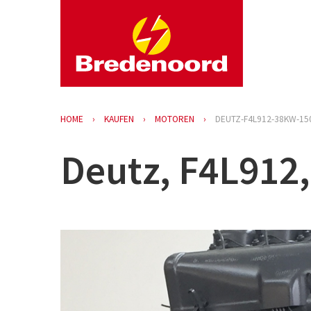
HOME
KAUFEN
MOTOREN
DEUTZ-F4L912-38KW-1
Deutz, F4L912