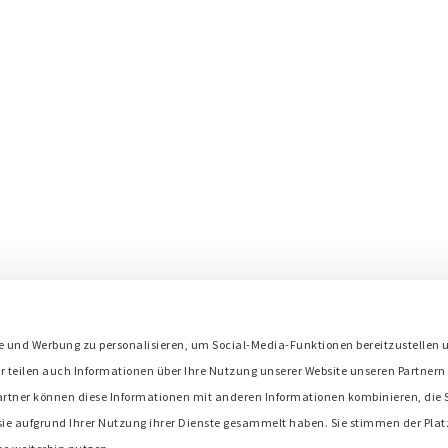
s
e und Werbung zu personalisieren, um Social-Media-Funktionen bereitzustellen 
Bredenoord ist Mitglied in:
r teilen auch Informationen über Ihre Nutzung unserer Website unseren Partnern 
artner können diese Informationen mit anderen Informationen kombinieren, die S
 sie aufgrund Ihrer Nutzung ihrer Dienste gesammelt haben. Sie stimmen der Plat