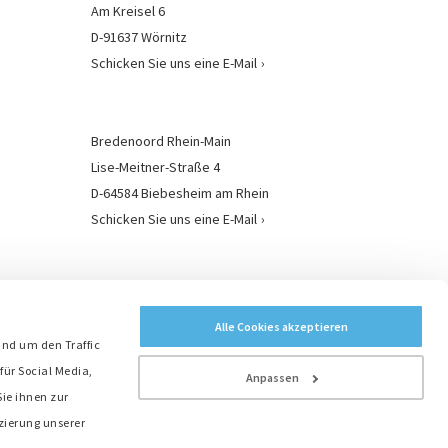
Am Kreisel 6
D-91637 Wörnitz
Schicken Sie uns eine E-Mail
Bredenoord Rhein-Main
Lise-Meitner-Straße 4
D-64584 Biebesheim am Rhein
Schicken Sie uns eine E-Mail
Bredenoord Standorte
Alle Cookies akzeptieren
und um den Traffic
für Social Media,
Anpassen
ie ihnen zur
zierung unserer