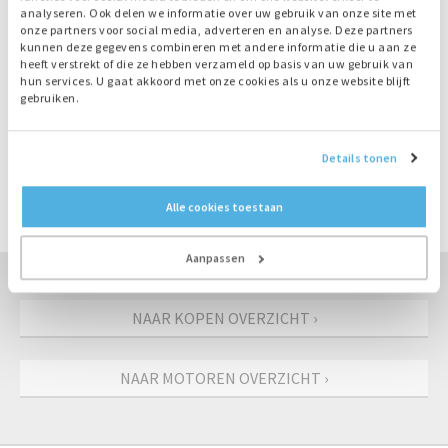
Ruime voorraad, direct leverbaar
analyseren. Ook delen we informatie over uw gebruik van onze site met
onze partners voor social media, adverteren en analyse. Deze partners
kunnen deze gegevens combineren met andere informatie die u aan ze
heeft verstrekt of die ze hebben verzameld op basis van uw gebruik van
Productinformatie
hun services. U gaat akkoord met onze cookies als u onze website blijft
gebruiken.
Nummer
M3860
Motor
Deutz
Details tonen
Type
F4L912
Vermogen
38 kW
Alle cookies toestaan
Toerental
1500 rpm
Aanpassen
NAAR KOPEN OVERZICHT ›
NAAR MOTOREN OVERZICHT ›