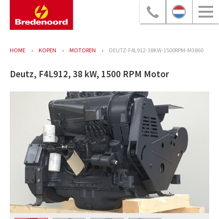
HOME
KOPEN
MOTOREN
DEUTZ-F4L912-38KW-1500RPM-M3860
Deutz, F4L912, 38 kW, 1500 RPM Motor