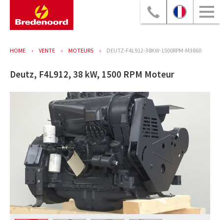
HOME
VENTE
MOTEURS
DEUTZ-F4L912-38KW-1500RPM-M3860
Deutz, F4L912, 38 kW, 1500 RPM Moteur