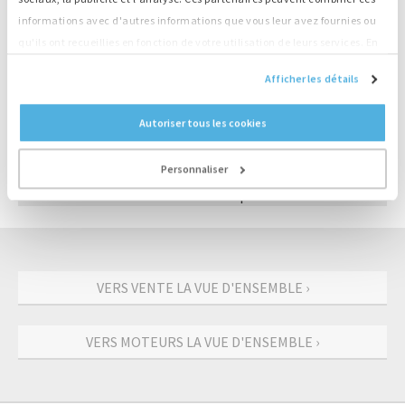
Grand stock, livraison directe
informations avec d'autres informations que vous leur avez fournies ou
qu'ils ont recueillies en fonction de votre utilisation de leurs services. En
Informations sur le produit
continuant d'utiliser notre site Web, vous acceptez nos cookies.
Afficher les détails
Numéro
M3860
Autoriser tous les cookies
Moteur
Deutz
Type
F4L912
Personnaliser
Sortie
38 kW
Vitesse
1500 rpm
VERS VENTE LA VUE D'ENSEMBLE ›
VERS MOTEURS LA VUE D'ENSEMBLE ›