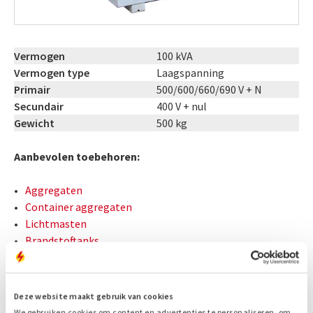
Vermogen
100 kVA
Vermogen type
Laagspanning
Primair
500/600/660/690 V + N
Secundair
400 V + nul
Gewicht
500 kg
Aanbevolen toebehoren:
Aggregaten
Container aggregaten
Lichtmasten
Brandstoftanks
Kabels
Verdeelkasten
Loadbanks
Deze website maakt gebruik van cookies
Start Stop Automaten
We gebruiken cookies om content en advertenties te personaliseren, om