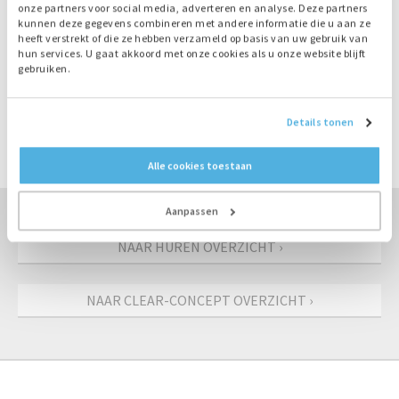
de
GTL Diesel
die Bredenoord kan leveren. Dit levert op
onze partners voor social media, adverteren en analyse. Deze partners
kunnen deze gegevens combineren met andere informatie die u aan ze
grote projectschaal een significante verlaging van emissie
heeft verstrekt of die ze hebben verzameld op basis van uw gebruik van
op.
hun services. U gaat akkoord met onze cookies als u onze website blijft
gebruiken.
BEL DIRECT: 055-018501
Details tonen
VRAAG OFFERTE AAN
Alle cookies toestaan
Aanpassen
NAAR HUREN OVERZICHT ›
NAAR CLEAR-CONCEPT OVERZICHT ›