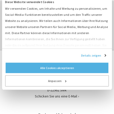
Diese Website verwendet Cookies
Wir verwenden Cookies, um Inhalte und Werbung zu personalisieren, um
Social-Media-Funktionen bereitzustellen und um den Traffic unserer
ÜBERBLICK MIETEN ›
Website zu analysieren. Wir teilen auch Informationen über Ihre Nutzung
unserer Website unseren Partnern für Social Media, Werbung und Analyse
ÜBERBLICK SPEZIALPRODUKTE ›
mit. Diese Partner können diese Informationen mit anderen
Informationen kombinieren, die Sie ihnen zur Verfügung gestellt haben
oder die sie aufgrund Ihrer Nutzung ihrer Dienste gesammelt haben. Sie
stimmen der Platzierung unserer Cookies zu, wenn Sie unsere Website
Details zeigen
weiterhin nutzen.
Alle Cookies akzeptieren
Kontaktformular
Bredenoord Hamburg/Siek
Anpassen
Jacobsrade 29
D-22962 Siek
Schicken Sie uns eine E-Mail