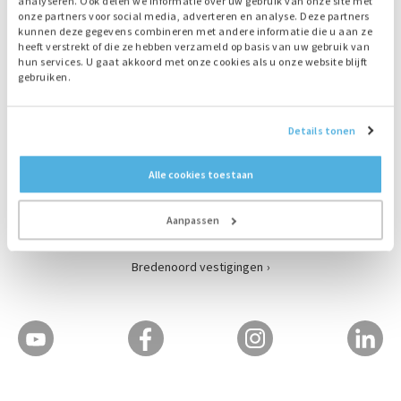
analyseren. Ook delen we informatie over uw gebruik van onze site met
onze partners voor social media, adverteren en analyse. Deze partners
kunnen deze gegevens combineren met andere informatie die u aan ze
heeft verstrekt of die ze hebben verzameld op basis van uw gebruik van
Contact
hun services. U gaat akkoord met onze cookies als u onze website blijft
+31 (0) 55 3018501
gebruiken.
Stuur ons een e-mail
Zutphensestraat 319
Details tonen
7325 WT Apeldoorn
Nederland
Alle cookies toestaan
Postbus 20122
7302 HC Apeldoorn
Aanpassen
Nederland
Bredenoord vestigingen