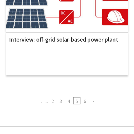
Interview: off-grid solar-based power plant
...
2
3
4
5
6