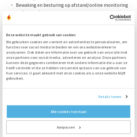
Bewaking en besturing op afstand/online monitoring
and control
Brandstoflevering in noodsituaties
Brandstofservice, vervangen op basis van
brandstofveroudering of analyseresultaat
Deze website maakt gebruik van cookies
Leveren van een complete (tijdelijke) installatie,
We gebruiken cookies om content en advertenties te personaliseren, om
functies voor social media te bieden en om ons websiteverkeer te
installatiecomponenten en onderdelen
analyseren. Ook delen we informatie over uw gebruik van onze site met
Storingsanalyse met behulp van:
onze partners voor social media, adverteren en analyse. Deze partners
kunnen deze gegevens combineren met andere informatie die u aan ze
Visuele inspectie
heeft verstrekt of die ze hebben verzameld op basis van uw gebruik van
Endoscopie
hun services. U gaat akkoord met onze cookies als u onze website blijft
Thermografie
gebruiken.
Isolatieweerstand generator bepalen (meggeren)
Belast proefdraaien mbv mobiele belastingweerstand
Details tonen
(loadbank)
Alle cookies toestaan
Lees meer over de Bredenoord Servicediensten:
Aanpassen
Statusbepaling en advies
Preventief onderhoud