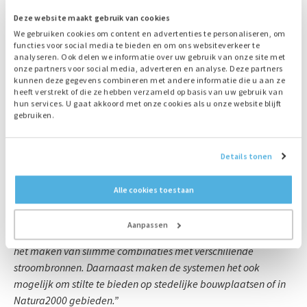
sector een snelle duurzame oplossing bieden voor bijvoorbeeld
Deze website maakt gebruik van cookies
on- en off-grid peakshaving. We hebben iets moois in handen
”
We gebruiken cookies om content en advertenties te personaliseren, om
Ook Jaap Fluit, directeur van Bredenoord is het daar mee
functies voor social media te bieden en om ons websiteverkeer te
eens:
“In de energietransitie die nu plaatsvindt is buffering van
analyseren. Ook delen we informatie over uw gebruik van onze site met
energie een belangrijke schakel. Met de vloot Battery Boxen
onze partners voor social media, adverteren en analyse. Deze partners
kunnen deze gegevens combineren met andere informatie die u aan ze
hebben we een flexibele en snel inzetbare oplossing voor
heeft verstrekt of die ze hebben verzameld op basis van uw gebruik van
allerhande congestieproblematieken.
hun services. U gaat akkoord met onze cookies als u onze website blijft
gebruiken.
Ook bij projecten met een grote stroomvraag kunnen we de
Battery Box met hernieuwbare energiebronnen als zon en wind
inzetten. Dat levert de klant absolute stroomzekerheid.”
Details tonen
Maarten van den Heuvel van Bredenoord deelt het
Alle cookies toestaan
enthousiasme
: “De energieopslagsystemen maken het
mogelijk om ook op andere wijze waarde toe te voegen.
Aanpassen
Primair ligt dit op het reduceren van fossiele brandstoffen door
het maken van slimme combinaties met verschillende
stroombronnen. Daarnaast maken de systemen het ook
mogelijk om stilte te bieden op stedelijke bouwplaatsen of in
Natura2000 gebieden.”