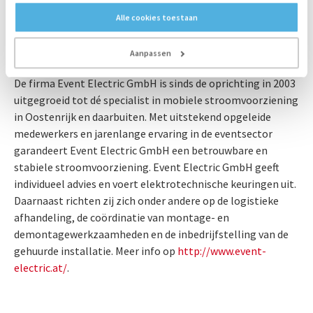
Op de foto van links naar rechts, staand: Toon Bruining en Jans Havinga en
Alle cookies toestaan
zittend: Georg Bornett, Jaap Fluit en Andreas Kohl
Aanpassen
Over Event Electric
De firma Event Electric GmbH is sinds de oprichting in 2003
uitgegroeid tot dé specialist in mobiele stroomvoorziening
in Oostenrijk en daarbuiten. Met uitstekend opgeleide
medewerkers en jarenlange ervaring in de eventsector
garandeert Event Electric GmbH een betrouwbare en
stabiele stroomvoorziening. Event Electric GmbH geeft
individueel advies en voert elektrotechnische keuringen uit.
Daarnaast richten zij zich onder andere op de logistieke
afhandeling, de coördinatie van montage- en
demontagewerkzaamheden en de inbedrijfstelling van de
gehuurde installatie. Meer info op
http://www.event-
electric.at/
.