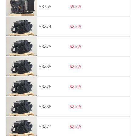
M3755
59 kW
M3874
68 kW
M3875
68 kW
M3865
68 kW
M3876
68 kW
M3866
68 kW
M3877
68 kW