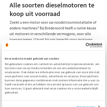
Alle soorten dieselmotoren te
koop uit voorraad
Zoekt u een motor voor uw noodstroominstallatie of
andere machines? Bij Bredenoord heeft u ruime keuze
uit motoren in verschillende vermogens, voor alle
toepassingen. U kunt bij ons terecht voor motoren
voor bijvoorbeeld landbouwmachines, industrie en
scheepvaart. Wij bieden zowel nieuwe als gebruikte en
gereviseerde motoren aan, met of zonder garantie.
Deze website maakt gebruik van cookies
Daardoor zijn bij ons ook dieselmotoren te koop die
We gebruiken cookies om content en advertenties te personaliseren, om
nieuw niet meer gemaakt worden. Zo zorgt u dat uw
functies voor social media te bieden en om ons websiteverkeer te
analyseren. Ook delen we informatie over uw gebruik van onze site met
bestaande installatie weer jaren mee kan. Veel
onze partners voor social media, adverteren en analyse. Deze partners
motoren leveren we snel en flexibel uit voorraad.
kunnen deze gegevens combineren met andere informatie die u aan ze
heeft verstrekt of die ze hebben verzameld op basis van uw gebruik van
Heeft u een bepaald model nodig dat niet op voorraad
hun services. U gaat akkoord met onze cookies als u onze website blijft
is, dan helpen we u graag met een zoekactie.
gebruiken.
Motorblok of onderdelen kopen
Details tonen