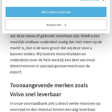
Is uw machine of installatie aan een upgrade of
revisie toe, dan kunt u een compleet motorblok
Alle cookies toestaan
kopen bij Bredenoord. Maar er zijn ook losse
onderdelen beschikbaar, zoals cilinderkoppen,
Aanpassen
frames en radiatoren. Ook voor de onderdelen geldt
dat deze nieuw of gebruikt leverbaar zijn. Heeft u een
moeilijk vindbaar onderdeel nodig dat niet meer op de
markt is, dan is de kans groot dat wij deze voor u
kunnen vinden. Wij leveren motorblokken en
onderdelen over de hele wereld; een deel van onze
dieselmotoren is speciaal gereserveerd voor de
export.
Toonaangevende merken zoals
Volvo snel leverbaar
In onze voorraadbank ziet u direct welke motoren op
voorraad en dus meestal binnen een dag leverbaar