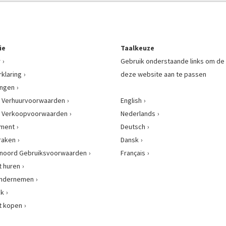
ie
Taalkeuze
r
Gebruik onderstaande links om de 
rklaring
deze website aan te passen
ingen
 Verhuurvoorwaarden
English
 Verkoopvoorwaarden
Nederlands
ement
Deutsch
raken
Dansk
enoord Gebruiksvoorwaarden
Français
 huren
 ondernemen
nk
t kopen