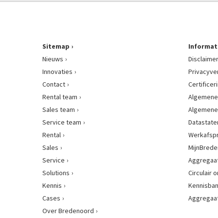
Sitemap
Informat
Nieuws
Disclaime
Innovaties
Privacyve
Contact
Certificer
Rental team
Algemene
Sales team
Algemene
Service team
Datastat
Rental
Werkafsp
Sales
MijnBred
Service
Aggregaat
Solutions
Circulair
Kennis
Kennisba
Cases
Aggregaa
Over Bredenoord