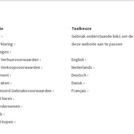
ie
Taalkeuze
r
Gebruik onderstaande links om de 
rklaring
deze website aan te passen
ingen
 Verhuurvoorwaarden
English
 Verkoopvoorwaarden
Nederlands
ement
Deutsch
raken
Dansk
enoord Gebruiksvoorwaarden
Français
 huren
 ondernemen
nk
t kopen