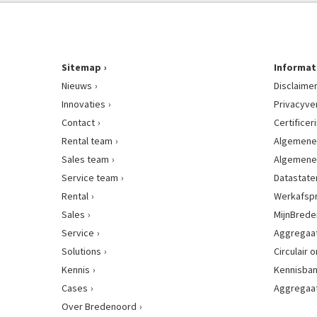
Sitemap
Informat
Nieuws
Disclaime
Innovaties
Privacyve
Contact
Certificer
Rental team
Algemene
Sales team
Algemene
Service team
Datastat
Rental
Werkafsp
Sales
MijnBred
Service
Aggregaat
Solutions
Circulair
Kennis
Kennisba
Cases
Aggregaa
Over Bredenoord