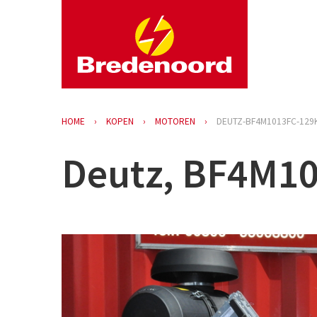
HOME
KOPEN
MOTOREN
DEUTZ-BF4M1013FC-129
Deutz, BF4M10