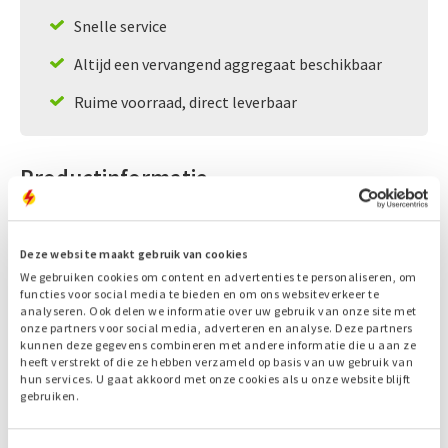
Snelle service
Altijd een vervangend aggregaat beschikbaar
Ruime voorraad, direct leverbaar
Productinformatie
Nummer
A3120
Vermogen (LTP)
60 kVA
Deze website maakt gebruik van cookies
Model
Silent
We gebruiken cookies om content en advertenties te personaliseren, om
Motor
FPT/Iveco
functies voor social media te bieden en om ons websiteverkeer te
analyseren. Ook delen we informatie over uw gebruik van onze site met
Type
F34.TEVP02
onze partners voor social media, adverteren en analyse. Deze partners
Generator
Stamford
kunnen deze gegevens combineren met andere informatie die u aan ze
heeft verstrekt of die ze hebben verzameld op basis van uw gebruik van
Type
UCI224E
hun services. U gaat akkoord met onze cookies als u onze website blijft
Emissie
Stage V
gebruiken.
Bouwjaar
2024
Draaiuren
0 uur