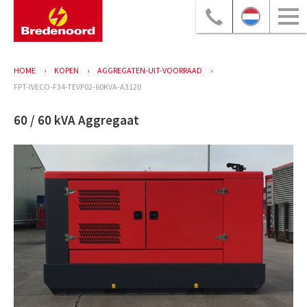
HOME
KOPEN
AGGREGATEN-UIT-VOORRAAD
FPT-IVECO-F34-TEVP02-60KVA-A3120
60 / 60 kVA Aggregaat