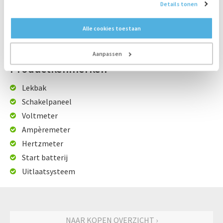
Details tonen
Afmetingen
266x111x177 cm
Voltage
230/400 V
Alle cookies toestaan
Frequentie
50 Hz
Tankinhoud
450 l
Aanpassen
Productkenmerken
Lekbak
Schakelpaneel
Voltmeter
Ampèremeter
Hertzmeter
Start batterij
Uitlaatsysteem
NAAR KOPEN OVERZICHT ›