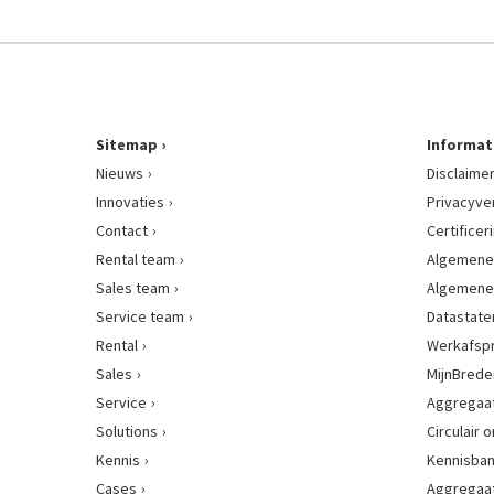
Sitemap
Informat
Nieuws
Disclaime
Innovaties
Privacyve
Contact
Certificer
Rental team
Algemene
Sales team
Algemene
Service team
Datastat
Rental
Werkafsp
Sales
MijnBred
Service
Aggregaat
Solutions
Circulair
Kennis
Kennisba
Cases
Aggregaa