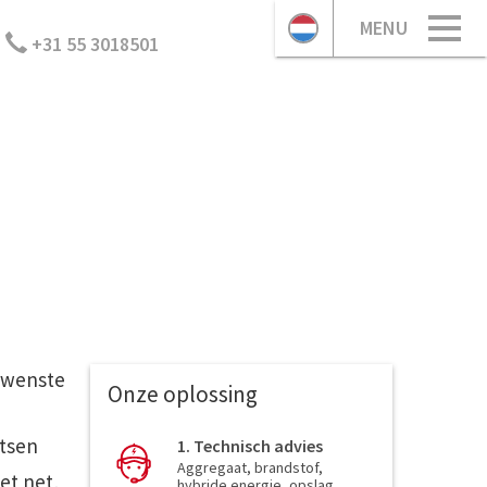
MENU
+31 55 3018501
ewenste
Onze oplossing
atsen
1. Technisch advies
Aggregaat, brandstof,
et net,
hybride energie, opslag,