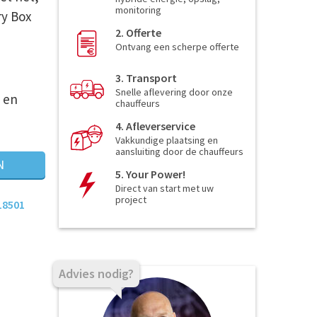
monitoring
ry Box
2. Offerte
Ontvang een scherpe offerte
3. Transport
Snelle aflevering door onze
 en
chauffeurs
4. Afleverservice
Vakkundige plaatsing en
aansluiting door de chauffeurs
N
5. Your Power!
Direct van start met uw
project
18501
Advies nodig?