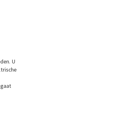
eden. U
ktrische
egaat