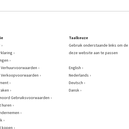
ie
Taalkeuze
r
Gebruik onderstaande links om de 
rklaring
deze website aan te passen
ingen
 Verhuurvoorwaarden
English
 Verkoopvoorwaarden
Nederlands
ement
Deutsch
raken
Dansk
enoord Gebruiksvoorwaarden
 huren
 ondernemen
nk
t kopen