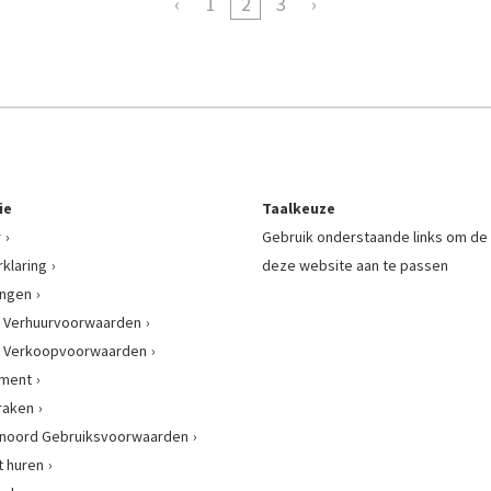
1
2
3
ie
Taalkeuze
r
Gebruik onderstaande links om de 
rklaring
deze website aan te passen
ingen
 Verhuurvoorwaarden
 Verkoopvoorwaarden
ement
raken
enoord Gebruiksvoorwaarden
 huren