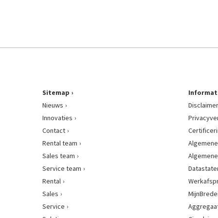
Sitemap
Informat
Nieuws
Disclaime
Innovaties
Privacyve
Contact
Certificer
Rental team
Algemene
Sales team
Algemene
Service team
Datastat
Rental
Werkafsp
Sales
MijnBred
Service
Aggregaat