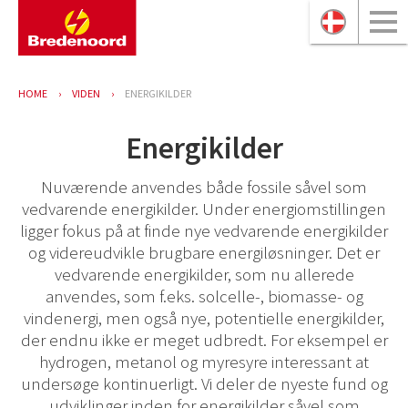
HOME
VIDEN
ENERGIKILDER
Energikilder
Nuværende anvendes både fossile såvel som
vedvarende energikilder. Under energiomstillingen
ligger fokus på at finde nye vedvarende energikilder
og videreudvikle brugbare energiløsninger. Det er
vedvarende energikilder, som nu allerede
anvendes, som f.eks. solcelle-, biomasse- og
vindenergi, men også nye, potentielle energikilder,
der endnu ikke er meget udbredt. For eksempel er
hydrogen, metanol og myresyre interessant at
undersøge kontinuerligt. Vi deler de nyeste fund og
udviklinger inden for energikilder såvel som