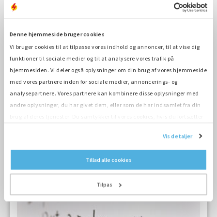
Denne hjemmeside bruger cookies
Vi bruger cookies til at tilpasse vores indhold og annoncer, til at vise dig
funktioner til sociale medier og til at analysere vores trafik på
hjemmesiden. Vi deler også oplysninger om din brug af vores hjemmeside
2 min
med vores partnere inden for sociale medier, annoncerings- og
Hydrogen Power: Den nye
analysepartnere. Vores partnere kan kombinere disse oplysninger med
brintgenerator
andre oplysninger, du har givet dem, eller som de har indsamlet fra din
brug af deres tjenester. Du samtykker til vores cookies, hvis du fortsætter
26-05-2021
med at anvende vores hjemmeside.
Vis detaljer
Tillad alle cookies
Tilpas