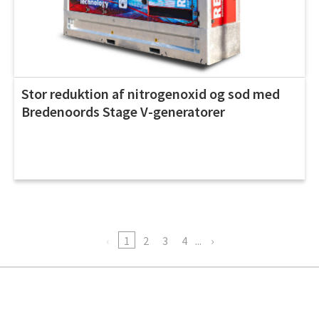
Stor reduktion af nitrogenoxid og sod med
Bredenoords Stage V-generatorer
1
2
3
4
...