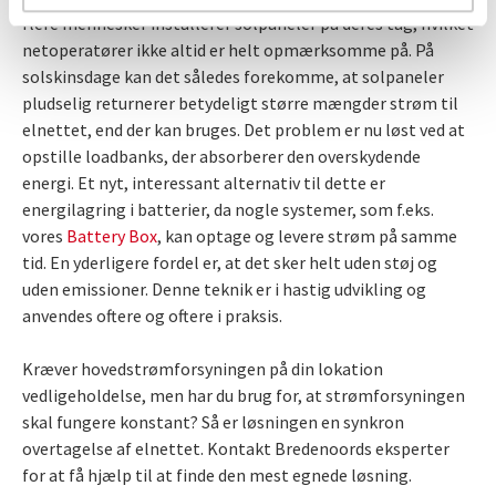
flere mennesker installerer solpaneler på deres tag, hvilket
netoperatører ikke altid er helt opmærksomme på. På
solskinsdage kan det således forekomme, at solpaneler
pludselig returnerer betydeligt større mængder strøm til
elnettet, end der kan bruges. Det problem er nu løst ved at
opstille loadbanks, der absorberer den overskydende
energi. Et nyt, interessant alternativ til dette er
energilagring i batterier, da nogle systemer, som f.eks.
vores
Battery Box
, kan optage og levere strøm på samme
tid. En yderligere fordel er, at det sker helt uden støj og
uden emissioner. Denne teknik er i hastig udvikling og
anvendes oftere og oftere i praksis.
Kræver hovedstrømforsyningen på din lokation
vedligeholdelse, men har du brug for, at strømforsyningen
skal fungere konstant? Så er løsningen en synkron
overtagelse af elnettet. Kontakt Bredenoords eksperter
for at få hjælp til at finde den mest egnede løsning.