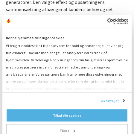
generatorer. Den valgte effekt og opsætningens
sammensætning afhænger af kundens behov og det
projekt, der kræver overtagelse af elnettet.
Nogle projekter omfatter en ekstra backup-generator
under den synkrone overtagelse af elnettet for at give
Denne hjemmeside bruger cookies
ekstra forsyningssikkerhed af strømmen. Hvis noget går
Vi bruger cookies til at tilpasse vores indhold og annoncer, til at vise dig
galt, vil strømforsyningen stadig fortsætte. Universiteter,
funktioner til sociale medier og til at analysere vores trafik på
banker og andre store organisationer, der har brug for
hjemmesiden. Vi deler også oplysninger om din brug af vores hjemmeside
adgang til strøm uanset hvad, vælger ofte denne løsning. I
med vores partnere inden for sociale medier, annoncerings- og
dette tilfælde vil begge generatorer køre synkront under
analysepartnere. Vores partnere kan kombinere disse oplysninger med
hele overtagelsen.
andre oplysninger, du har givet dem, eller som de har indsamlet fra din
brug af deres tjenester. Du samtykker til vores cookies, hvis du fortsætter
Synkron overtagelse af elnettet med
med at anvende vores hjemmeside.
Vis detaljer
energilagring
Tillad alle cookies
Et problem, der i stigende grad opstår ved synkrone
overtagelser af elnettet, er uforudsigeligheden af den
Tilpas
mængde solenergi, der vender tilbage til elnettet. Flere og