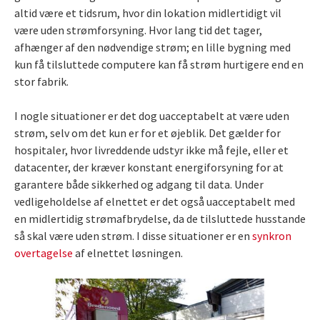
altid være et tidsrum, hvor din lokation midlertidigt vil
være uden strømforsyning. Hvor lang tid det tager,
afhænger af den nødvendige strøm; en lille bygning med
kun få tilsluttede computere kan få strøm hurtigere end en
stor fabrik.
I nogle situationer er det dog uacceptabelt at være uden
strøm, selv om det kun er for et øjeblik. Det gælder for
hospitaler, hvor livreddende udstyr ikke må fejle, eller et
datacenter, der kræver konstant energiforsyning for at
garantere både sikkerhed og adgang til data. Under
vedligeholdelse af elnettet er det også uacceptabelt med
en midlertidig strømafbrydelse, da de tilsluttede husstande
så skal være uden strøm. I disse situationer er en
synkron
overtagelse
af elnettet løsningen.