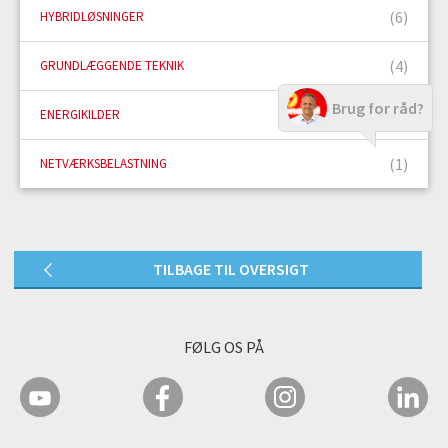
(6)
HYBRIDLØSNINGER
(4)
GRUNDLÆGGENDE TEKNIK
Brug for råd?
(9)
ENERGIKILDER
(1)
NETVÆRKSBELASTNING
TILBAGE TIL OVERSIGT
FØLG OS PÅ