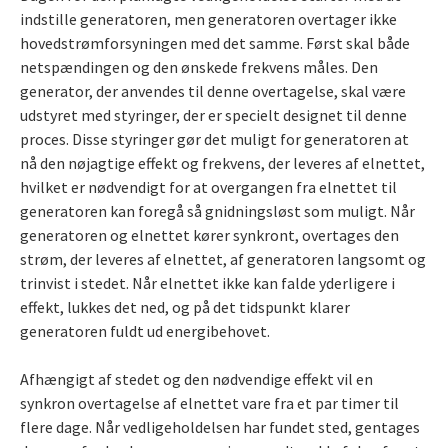
indstille generatoren, men generatoren overtager ikke
hovedstrømforsyningen med det samme. Først skal både
netspændingen og den ønskede frekvens måles. Den
generator, der anvendes til denne overtagelse, skal være
udstyret med styringer, der er specielt designet til denne
proces. Disse styringer gør det muligt for generatoren at
nå den nøjagtige effekt og frekvens, der leveres af elnettet,
hvilket er nødvendigt for at overgangen fra elnettet til
generatoren kan foregå så gnidningsløst som muligt. Når
generatoren og elnettet kører synkront, overtages den
strøm, der leveres af elnettet, af generatoren langsomt og
trinvist i stedet. Når elnettet ikke kan falde yderligere i
effekt, lukkes det ned, og på det tidspunkt klarer
generatoren fuldt ud energibehovet.
Afhængigt af stedet og den nødvendige effekt vil en
synkron overtagelse af elnettet vare fra et par timer til
flere dage. Når vedligeholdelsen har fundet sted, gentages