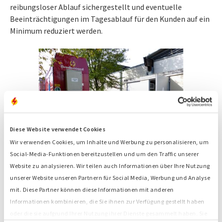
reibungsloser Ablauf sichergestellt und eventuelle
Beeinträchtigungen im Tagesablauf für den Kunden auf ein
Minimum reduziert werden.
Diese Website verwendet Cookies
Wir verwenden Cookies, um Inhalte und Werbung zu personalisieren, um
Social-Media-Funktionen bereitzustellen und um den Traffic unserer
Website zu analysieren. Wir teilen auch Informationen über Ihre Nutzung
Ablauf der Schaltung:
In terminlicher Absprache mit dem
unserer Website unseren Partnern für Social Media, Werbung und Analyse
Schaltungsbeauftragten (Netzbetreiber oder
mit. Diese Partner können diese Informationen mit anderen
Elektrounternehmen) wird der genaue Zeitpunkt der
Informationen kombinieren, die Sie ihnen zur Verfügung gestellt haben
Aufsynchronisierung an das Netz festgelegt. Die
oder die sie aufgrund Ihrer Nutzung ihrer Dienste gesammelt haben. Sie