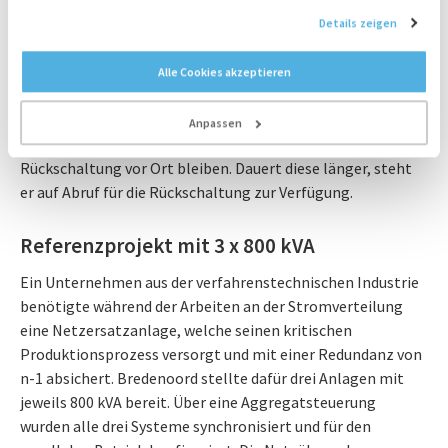
Netzübernahme erfolgt in Begleitung eines Bredenoord
stimmen der Platzierung unserer Cookies zu, wenn Sie unsere Website
SNO-Technikers, welcher im Zusammenspiel mit dem
Details zeigen
weiterhin nutzen.
Beauftragten die Last kontrolliert und fließend vom Netz
an die Netzersatzanlage übergibt. Nach erfolgter
Alle Cookies akzeptieren
Übernahme der Last wird das Netz abgeschaltet. Bei
kurzzeitigen Netzübernahmen kann der SNO-Techniker auf
Anpassen
Kundenwunsch den gesamten Ablauf begleiten und bis zur
Rückschaltung vor Ort bleiben. Dauert diese länger, steht
er auf Abruf für die Rückschaltung zur Verfügung.
Referenzprojekt mit 3 x 800 kVA
Ein Unternehmen aus der verfahrenstechnischen Industrie
benötigte während der Arbeiten an der Stromverteilung
eine Netzersatzanlage, welche seinen kritischen
Produktionsprozess versorgt und mit einer Redundanz von
n-1 absichert. Bredenoord stellte dafür drei Anlagen mit
jeweils 800 kVA bereit. Über eine Aggregatsteuerung
wurden alle drei Systeme synchronisiert und für den