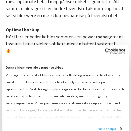
mest optimale belastning på hver enkelte generator. Alt
sammen bidrager til en bedre brændstoføkonomi og total
set vil der være en mærkbar besparelse på brændstoffet.
Optimal backup
Når flere enheder kobles sammen i en power management
løsning, kan er vælges at køre med en buffer i systemet.
Dette gør det muligt at fortsætte driften uden afbud, hvis
f.eks. en generator lukker ned. Dette sker helt uden afbrud
af strømmen.
Denne hjemmeside bruger cookies
Vi bruger cookies til at tilpasse vores indhold og annoncer, til at vise dig
Reduktion af drifttimer
funktioner til sociale medier og til at analysere vores trafik på
Ved at benytte flere små generatorer frem for én stor, vil i
hjemmesiden. Vi deler også oplysninger om din brug af vores hjemmeside
nogle tilfælde også betyde at driftomkostningerne bliver
med vores partnere inden for sociale medier, annoncerings- og
mindre. Prisen afhænger af antallet af drifttimer, og
analysepartnere. Vores partnere kan kombinere disse oplysninger med
ydermere afhænger prisen også af størrelsen på
andre oplysninger, du har givet dem, eller som de har indsamlet fra din
anlægget. Da en drifttime for en stor generator koster
brug af deres tjenester. Du samtykker til vores cookies, hvis du fortsætter
langt mere end én for en lille, er dette en smart løsning for
med at anvende vores hjemmeside.
både pengepung og miljøet.
Vis detaljer