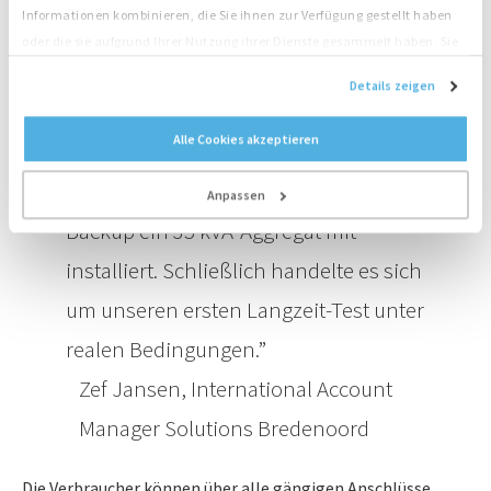
Informationen kombinieren, die Sie ihnen zur Verfügung gestellt haben
Fahrzeuge. Die Kombination aus
oder die sie aufgrund Ihrer Nutzung ihrer Dienste gesammelt haben. Sie
Batterien und
stimmen der Platzierung unserer Cookies zu, wenn Sie unsere Website
Details zeigen
weiterhin nutzen.
Brennstoffzellentechnologie macht
Alle Cookies akzeptieren
unseren Hydrogen Power sehr
zuverlässig. Dennoch haben wir als
Anpassen
Backup ein 35 kVA-Aggregat mit
installiert. Schließlich handelte es sich
um unseren ersten Langzeit-Test unter
realen Bedingungen.
Zef Jansen, International Account
Manager Solutions Bredenoord
Die Verbraucher können über alle gängigen Anschlüsse