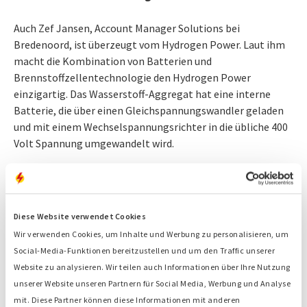
Auch Zef Jansen, Account Manager Solutions bei
Bredenoord, ist überzeugt vom Hydrogen Power. Laut ihm
macht die Kombination von Batterien und
Brennstoffzellentechnologie den Hydrogen Power
einzigartig. Das Wasserstoff-Aggregat hat eine interne
Batterie, die über einen Gleichspannungswandler geladen
und mit einem Wechselspannungsrichter in die übliche 400
Volt Spannung umgewandelt wird.
Die aus dem Wasserstoff gewonnene
Energie wird zum Laden der Batterie
Diese Website verwendet Cookies
verwendet, die wiederum alle
Wir verwenden Cookies, um Inhalte und Werbung zu personalisieren, um
Verbraucher auf der Baustelle versorgt
Social-Media-Funktionen bereitzustellen und um den Traffic unserer
Website zu analysieren. Wir teilen auch Informationen über Ihre Nutzung
– in diesem Fall die Baucontainer,
unserer Website unseren Partnern für Social Media, Werbung und Analyse
Elektrobaumaschinen und E-
mit. Diese Partner können diese Informationen mit anderen