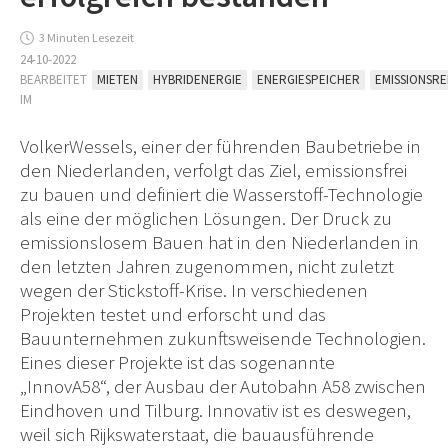
3 Minuten Lesezeit
24-10-2022
BEARBEITET
MIETEN
HYBRIDENERGIE
ENERGIESPEICHER
EMISSIONSR
IM
VolkerWessels, einer der führenden Baubetriebe in
den Niederlanden, verfolgt das Ziel, emissionsfrei
zu bauen und definiert die Wasserstoff-Technologie
als eine der möglichen Lösungen. Der Druck zu
emissionslosem Bauen hat in den Niederlanden in
den letzten Jahren zugenommen, nicht zuletzt
wegen der Stickstoff-Krise. In verschiedenen
Projekten testet und erforscht und das
Bauunternehmen zukunftsweisende Technologien.
Eines dieser Projekte ist das sogenannte
„InnovA58“, der Ausbau der Autobahn A58 zwischen
Eindhoven und Tilburg. Innovativ ist es deswegen,
weil sich Rijkswaterstaat, die bauausführende