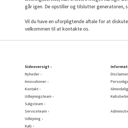
går igen. De opstiller og tilslutter generatoren, 
Vil du have en uforpligtende aftale for at diskut
velkommen til at kontakte os.
Sideoversigt
Informat
Nyheder
Disclaime
Innovationer
Personlig
Kontakt
Almindeli
Udlejningsteam
Købsbetin
Salgsteam
Serviceteam
Administr
Udlejning
Køb