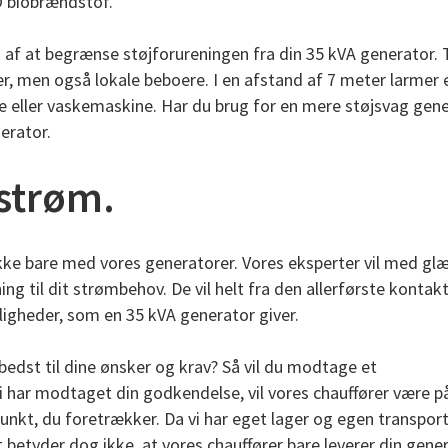
O biobrændstof.
n af at begrænse støjforureningen fra din 35 kVA generator.
ter, men også lokale beboere. I en afstand af 7 meter larmer 
 eller vaskemaskine. Har du brug for en mere støjsvag gene
erator.
 strøm.
 ikke bare med vores generatorer. Vores eksperter vil med gl
ing til dit strømbehov. De vil helt fra den allerførste kontak
ligheder, som en 35 kVA generator giver.
bedst til dine ønsker og krav? Så vil du modtage et
i har modtaget din godkendelse, vil vores chauffører være på 
unkt, du foretrækker. Da vi har eget lager og egen transpor
t betyder dog ikke, at vores chauffører bare leverer din gene