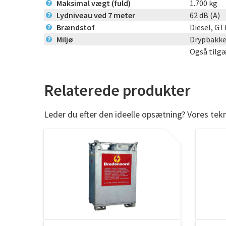
Maksimal vægt (fuld)
1.700 kg
?
Lydniveau ved 7 meter
62 dB (A)
?
Brændstof
Diesel, G
?
Miljø
Drypbakk
?
Også tilgæ
Relaterede produkter
Leder du efter den ideelle opsætning? Vores tek