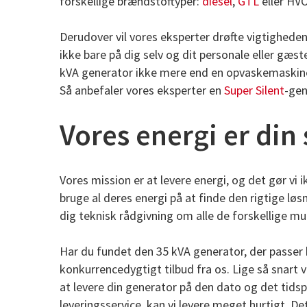
forskellige brændstoftyper:
diesel
,
GTL
eller HV
Derudover vil vores eksperter drøfte vigtighede
ikke bare på dig selv og dit personale eller gæs
kVA generator ikke mere end en opvaskemaskine
Så anbefaler vores eksperter en
Super Silent
-gen
Vores energi er din
Vores mission er at levere energi, og det gør vi
bruge al deres energi på at finde den rigtige løsn
dig teknisk rådgivning om alle de forskellige mu
Har du fundet den 35 kVA generator, der passer 
konkurrencedygtigt tilbud fra os. Lige så snart v
at levere din generator på den dato og det tidsp
leveringsservice, kan vi levere meget hurtigt. De