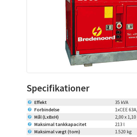
Specifikationer
Effekt
35 kVA
?
Forbindelse
1xCEE 63A
?
Mål (LxBxH)
2,00 x 1,10
?
Maksimal tankkapacitet
213 l
?
Maksimal vægt (tom)
1.520 kg
?