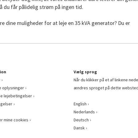
så du får pålidelig strøm på ingen tid.
ere dine muligheder for at leje en 35 kVA generator? Du er
ion
Vælg sprog
r
Når du klikker på et af linkene nede
e oplysninger
ændres sproget på dette websted
ge lejebetingelser
gelser
English
Nederlands
er mine cookies
Deutsch
Dansk