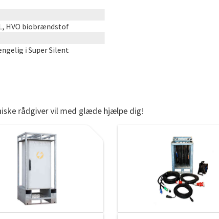
TL, HVO biobrændstof
e
ngelig i Super Silent
niske rådgiver vil med glæde hjælpe dig!