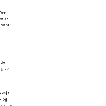
 Tænk
en 35
rator?
æde
t give
vej til
t- og
rator og