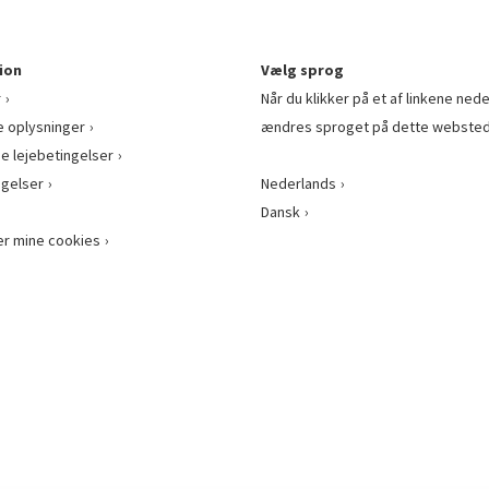
ion
Vælg sprog
r
Når du klikker på et af linkene nede
e oplysninger
ændres sproget på dette websted
ge lejebetingelser
gelser
Nederlands
Dansk
er mine cookies