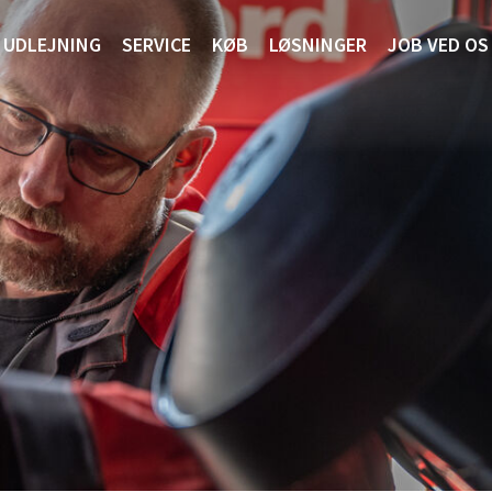
UDLEJNING
SERVICE
KØB
LØSNINGER
JOB VED OS