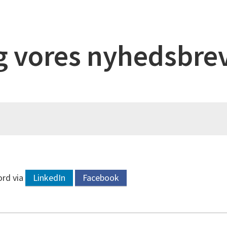
g vores nyhedsbre
ord via
LinkedIn
Facebook