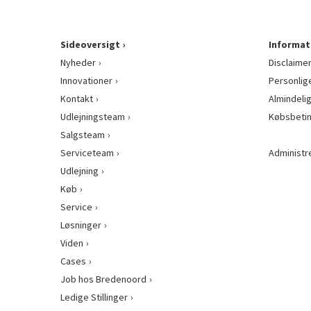
Sideoversigt
Informat
Nyheder
Disclaime
Innovationer
Personlig
Kontakt
Almindeli
Udlejningsteam
Købsbetin
Salgsteam
Serviceteam
Administr
Udlejning
Køb
Service
Løsninger
Viden
Cases
Job hos Bredenoord
Ledige Stillinger