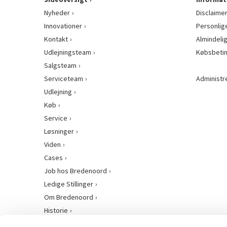
Nyheder
Disclaime
Innovationer
Personlig
Kontakt
Almindeli
Udlejningsteam
Købsbetin
Salgsteam
Serviceteam
Administr
Udlejning
Køb
Service
Løsninger
Viden
Cases
Job hos Bredenoord
Ledige Stillinger
Om Bredenoord
Historie