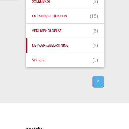
(3)
SOLENERGI
(15)
EMISSIONSREDUKTION
(3)
VEDLIGEHOLDELSE
(2)
NETVÆRKSBELASTNING
(1)
STAGE V
⌃
Kontakt