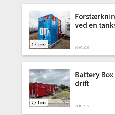
Forstærknin
ved en tank
2 min
02-02-2023
Battery Box
drift
3 min
24-08-2022