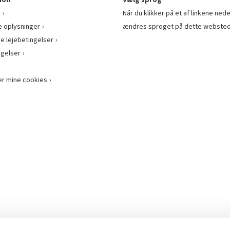
r
Når du klikker på et af linkene nede
e oplysninger
ændres sproget på dette websted
ge lejebetingelser
gelser
er mine cookies