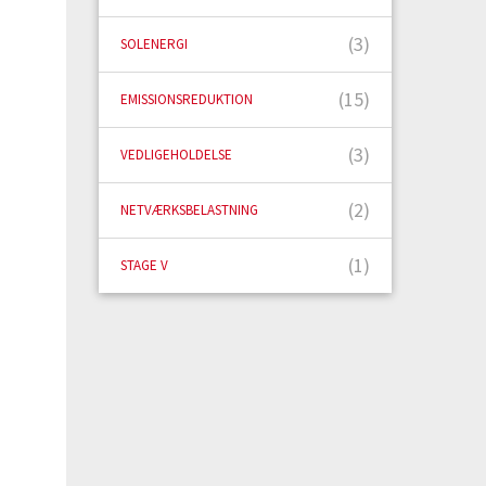
(3)
SOLENERGI
(15)
EMISSIONSREDUKTION
(3)
VEDLIGEHOLDELSE
(2)
NETVÆRKSBELASTNING
(1)
STAGE V