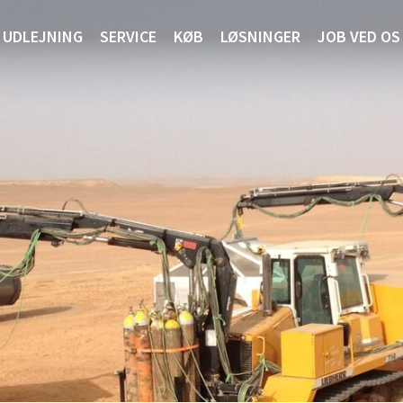
UDLEJNING
SERVICE
KØB
LØSNINGER
JOB VED OS