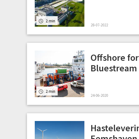
2 min
28-07-2022
Offshore fo
Bluestream
2 min
24-06-2020
Hasteleverin
Eemshaven 