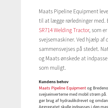
Maats Pipeline Equipment leve
til at lægge rørledninger med. 
SR714 Welding Tractor
, som er
svejsemaskiner. Ved hjælp af 
sammensvejses på stedet. Natu
og Maats ønskede at indpasse 
som muligt.
Kundens behov
Maats Pipeline Equipment
og Bredenoo
svejseinverterne med mobil strøm på. 
gør brug af hydraulikdrevet og omdanne
Aggregatet skulle indpasses i den mas