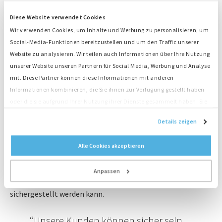
Bredenoord liefert Norm-konforme Baustromverteiler
aus
Diese Website verwendet Cookies
Wir verwenden Cookies, um Inhalte und Werbung zu personalisieren, um
Bei der Begehung durch Sicherheitskoordinatoren (SiGeKo)
Social-Media-Funktionen bereitzustellen und um den Traffic unserer
ist die Einhaltung der neuen Norm ein wichtiges Thema.
Website zu analysieren. Wir teilen auch Informationen über Ihre Nutzung
Baustellen, die über den 18.05.2021 hinaus betrieben
unserer Website unseren Partnern für Social Media, Werbung und Analyse
werden und auf denen Änderungen, Erweiterungen oder
mit. Diese Partner können diese Informationen mit anderen
Reparaturen vorgenommen werden, müssen auf Norm-
Informationen kombinieren, die Sie ihnen zur Verfügung gestellt haben
konforme Baustromverteiler gemäß der neuen Norm DIN
oder die sie aufgrund Ihrer Nutzung ihrer Dienste gesammelt haben. Sie
VDE 0100-704:2018-10 umgerüstet werden.
stimmen der Platzierung unserer Cookies zu, wenn Sie unsere Website
Details zeigen
weiterhin nutzen.
Mit dem näher rückenden Ende der Übergangsfrist kommt
es vermehrt zu Lieferproblemen der Fehlerstrom-
Alle Cookies akzeptieren
Schutzeinrichtungen vom Typ "B". Deshalb hat Bredenoord
bereits frühzeitig auf Norm-konforme Baustromverteiler
Anpassen
umgestellt, damit eine Verfügbarkeit zu jeder Zeit
sichergestellt werden kann.
Unsere Kunden können sicher sein,